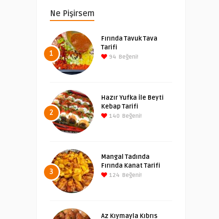
Ne Pişirsem
Fırında Tavuk Tava
Tarifi
1
94
Beğeni!
Hazır Yufka İle Beyti
Kebap Tarifi
2
140
Beğeni!
Mangal Tadında
Fırında Kanat Tarifi
3
124
Beğeni!
Az Kıymayla Kıbrıs