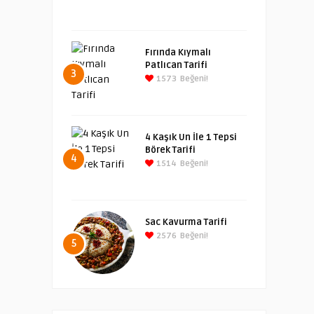
Fırında Kıymalı
Patlıcan Tarifi
3
1573
Beğeni!
4 Kaşık Un İle 1 Tepsi
Börek Tarifi
4
1514
Beğeni!
Sac Kavurma Tarifi
2576
Beğeni!
5