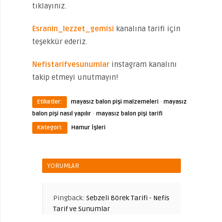
tıklayınız.
Esranin_lezzet_gemisi
kanalına tarifi için
teşekkür ederiz.
Nefistarifvesunumlar
instagram kanalını
takip etmeyi unutmayın!
·
Etiketler:
mayasız balon pişi malzemeleri
mayasız
·
balon pişi nasıl yapılır
mayasız balon pişi tarifi
Kategori:
Hamur İşleri
YORUMLAR
Pingback:
Sebzeli Börek Tarifi - Nefis
Tarif ve Sunumlar