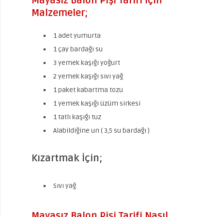
Mayasız Balon Pişi Tarifi İçin
Malzemeler;
1 adet yumurta
1 çay bardağı su
3 yemek kaşığı yoğurt
2 yemek kaşığı sıvı yağ
1 paket kabartma tozu
1 yemek kaşığı üzüm sirkesi
1 tatlı kaşığı tuz
Alabildiğine un ( 3,5 su bardağı )
Kızartmak İçin;
Sıvı yağ
Mayasız Balon Pişi Tarifi Nasıl