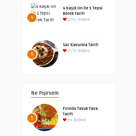
4 Kaşık Un İle 1 Tepsi
Börek Tarifi
4
1514
Beğeni!
Sac Kavurma Tarifi
2576
Beğeni!
5
Ne Pişirsem
Fırında Tavuk Tava
Tarifi
1
94
Beğeni!