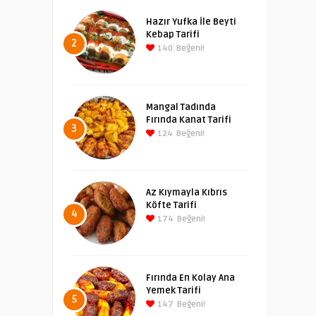
Hazır Yufka İle Beyti
Kebap Tarifi
2
140
Beğeni!
Mangal Tadında
Fırında Kanat Tarifi
3
124
Beğeni!
Az Kıymayla Kıbrıs
Köfte Tarifi
4
174
Beğeni!
Fırında En Kolay Ana
Yemek Tarifi
5
147
Beğeni!