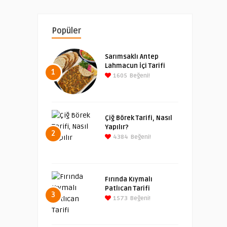
Popüler
Sarımsaklı Antep
Lahmacun İçi Tarifi
1
1605
Beğeni!
Çiğ Börek Tarifi, Nasıl
Yapılır?
2
4384
Beğeni!
Fırında Kıymalı
Patlıcan Tarifi
3
1573
Beğeni!