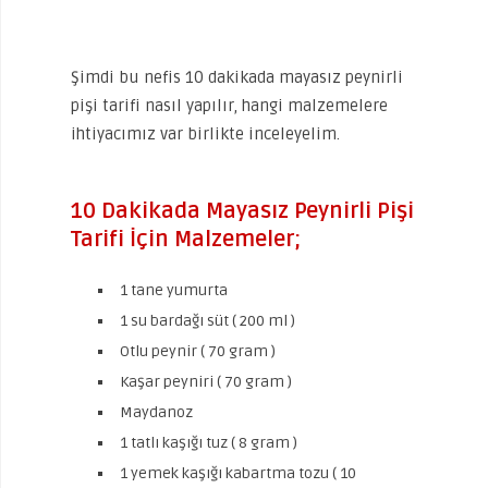
Şimdi bu nefis 10 dakikada mayasız peynirli
pişi tarifi nasıl yapılır, hangi malzemelere
ihtiyacımız var birlikte inceleyelim.
10 Dakikada Mayasız Peynirli Pişi
Tarifi İçin Malzemeler;
1 tane yumurta
1 su bardağı süt ( 200 ml )
Otlu peynir ( 70 gram )
Kaşar peyniri ( 70 gram )
Maydanoz
1 tatlı kaşığı tuz ( 8 gram )
1 yemek kaşığı kabartma tozu ( 10