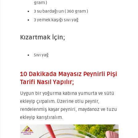
gram )
3 su bardağı un ( 360 gram )
3 yemek kaşığı sıvı yağ
Kızartmak İçin;
Sıvı yağ
10 Dakikada Mayasız Peynirli Pişi
Tarifi Nasıl Yapılır;
Uygun bir yoğurma kabına yumurta ve sütü
ekleyip çırpalım. Üzerine otlu peynir,
rendelenmiş kaşar peyniri, maydanoz ve tuzu
ekleyip karıştıralım.