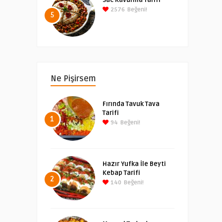
Sac Kavurma Tarifi
2576
Beğeni!
5
Ne Pişirsem
Fırında Tavuk Tava
Tarifi
1
94
Beğeni!
Hazır Yufka İle Beyti
Kebap Tarifi
2
140
Beğeni!