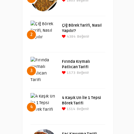
1605
Beğeni!
Çiğ Börek Tarifi, Nasıl
Yapılır?
2
4384
Beğeni!
Fırında Kıymalı
Patlıcan Tarifi
3
1573
Beğeni!
4 Kaşık Un İle 1 Tepsi
Börek Tarifi
4
1514
Beğeni!