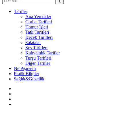
Tarifler
Ana Yemekler
Çorba Tarifleri
Hamur İşleri
Tatlı Tarifleri
İçecek Tarifleri
Salatalar
Sos Tarifleri
Kahvaltılık Tarifler
Turşu Tarifleri
Diğer Tarifler
Ne Pişirsem
Pratik Bilgiler
Sağlık&Güzellik