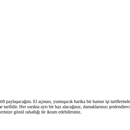
rifi paylaşacağım. El açması, yumuşacık harika bir hamur işi tariflerind
 tarifidir. Her ısırıkta ayrı bir haz alacağınız, damaklarınızı şenlendir
erinize gönül rahatlığı ile ikram edebilirsiniz.