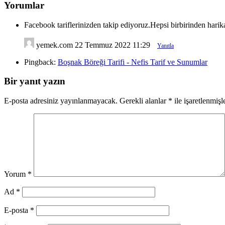
Yorumlar
Facebook tariflerinizden takip ediyoruz.Hepsi birbirinden harika 
yemek.com
22 Temmuz 2022 11:29
Yanıtla
Pingback:
Boşnak Böreği Tarifi - Nefis Tarif ve Sunumlar
Bir yanıt yazın
E-posta adresiniz yayınlanmayacak.
Gerekli alanlar
*
ile işaretlenmişl
Yorum
*
Ad
*
E-posta
*