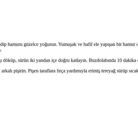
 edip hamuru güzelce yoğurun. Yumuşak ve hafif ele yapışan bir hamur 
.
ğı döküp, sürün iki yandan içe doğru katlayın. Buzdolabında 10 dakika 
rkalı pişirin. Pişen taraflara fırça yardımıyla erimiş tereyağ sürüp sıcak