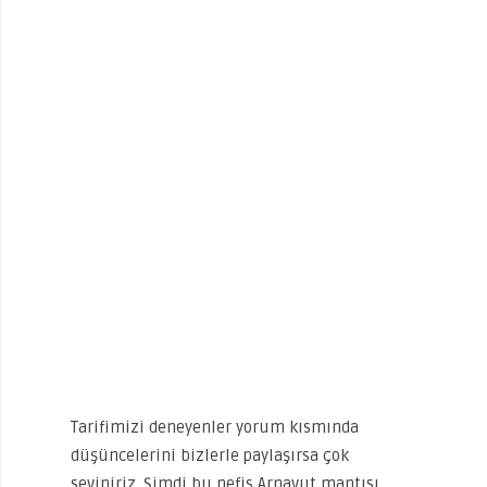
Tarifimizi deneyenler yorum kısmında
düşüncelerini bizlerle paylaşırsa çok
seviniriz. Şimdi bu nefis Arnavut mantısı