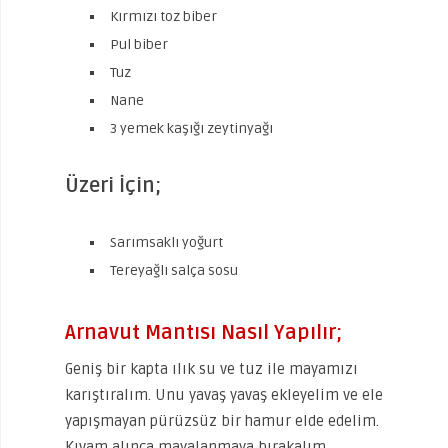
Kırmızı toz biber
Pul biber
Tuz
Nane
3 yemek kaşığı zeytinyağı
Üzeri İçin;
Sarımsaklı yoğurt
Tereyağlı salça sosu
Arnavut Mantısı Nasıl Yapılır;
Geniş bir kapta ılık su ve tuz ile mayamızı
karıştıralım. Unu yavaş yavaş ekleyelim ve ele
yapışmayan pürüzsüz bir hamur elde edelim.
Kıvam alınca mayalanmaya bırakalım.