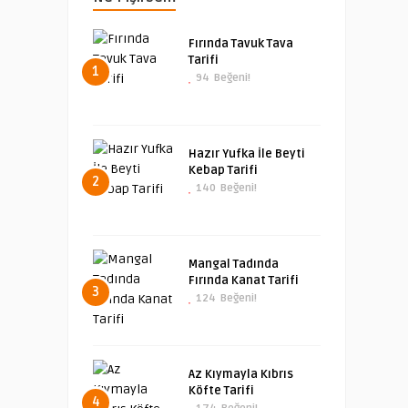
Fırında Tavuk Tava
Tarifi
1
94
Beğeni!
Hazır Yufka İle Beyti
Kebap Tarifi
2
140
Beğeni!
Mangal Tadında
Fırında Kanat Tarifi
3
124
Beğeni!
Az Kıymayla Kıbrıs
Köfte Tarifi
4