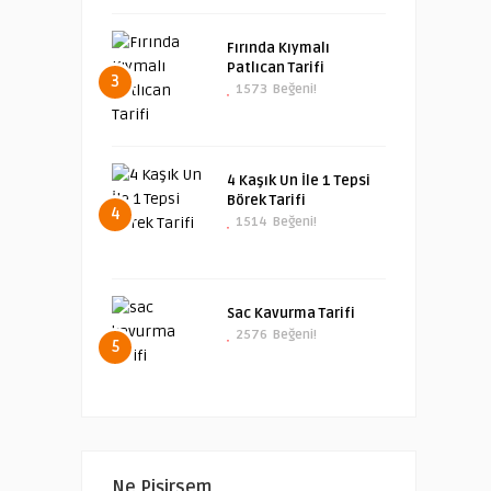
Fırında Kıymalı
Patlıcan Tarifi
3
1573
Beğeni!
4 Kaşık Un İle 1 Tepsi
Börek Tarifi
4
1514
Beğeni!
Sac Kavurma Tarifi
2576
Beğeni!
5
Ne Pişirsem