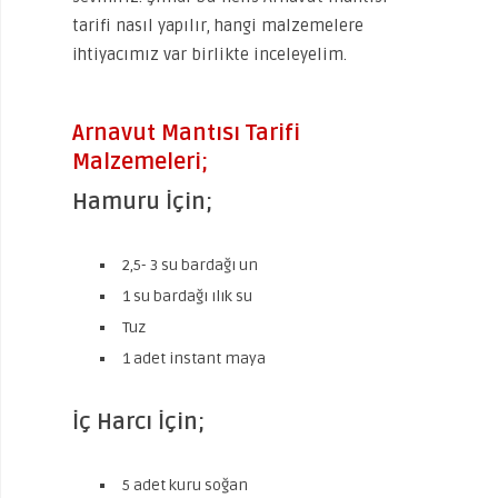
tarifi nasıl yapılır, hangi malzemelere
ihtiyacımız var birlikte inceleyelim.
Arnavut Mantısı Tarifi
Malzemeleri;
Hamuru İçin;
2,5- 3 su bardağı un
1 su bardağı ılık su
Tuz
1 adet instant maya
İç Harcı İçin;
5 adet kuru soğan