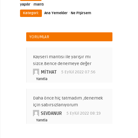
·
yapılır
mantı
·
Kategori:
Ana Yemekler
Ne Pişirsem
YORUMLAR
Kayseri mantısı ile yarışır mı
sizce.Bence denemeye değer
MITHAT
5 Eylül 2022 07:56
Yanıtla
Daha önce hiç tatmadım ,denemek
için sabırsızlanıyorum
SEVDANUR
5 Eylül 2022 08:19
Yanıtla