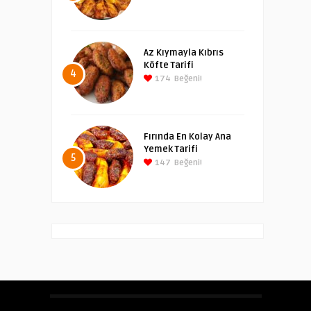
Az Kıymayla Kıbrıs
Köfte Tarifi
4
174
Beğeni!
Fırında En Kolay Ana
Yemek Tarifi
5
147
Beğeni!