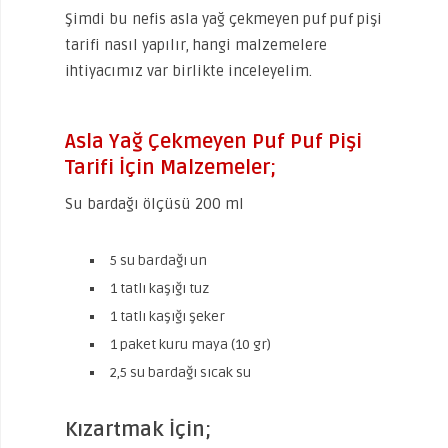
Şimdi bu nefis asla yağ çekmeyen puf puf pişi
tarifi nasıl yapılır, hangi malzemelere
ihtiyacımız var birlikte inceleyelim.
Asla Yağ Çekmeyen Puf Puf Pişi
Tarifi İçin Malzemeler;
Su bardağı ölçüsü 200 ml
5 su bardağı un
1 tatlı kaşığı tuz
1 tatlı kaşığı şeker
1 paket kuru maya (10 gr)
2,5 su bardağı sıcak su
Kızartmak İçin;