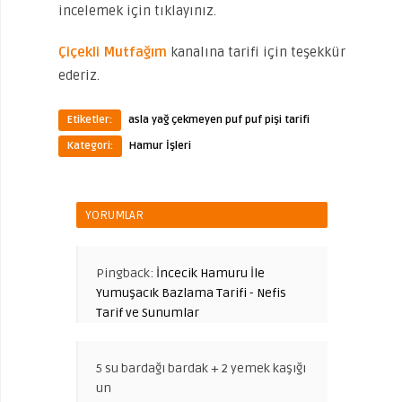
incelemek için tıklayınız.
Çiçekli Mutfağım
kanalına tarifi için teşekkür
ederiz.
Etiketler:
asla yağ çekmeyen puf puf pişi tarifi
Kategori:
Hamur İşleri
YORUMLAR
Pingback:
İncecik Hamuru İle
Yumuşacık Bazlama Tarifi - Nefis
Tarif ve Sunumlar
5 su bardağı bardak + 2 yemek kaşığı
un