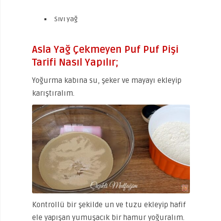
Sıvı yağ
Asla Yağ Çekmeyen Puf Puf Pişi
Tarifi Nasıl Yapılır;
Yoğurma kabına su, şeker ve mayayı ekleyip
karıştıralım.
Kontrollü bir şekilde un ve tuzu ekleyip hafif
ele yapışan yumuşacık bir hamur yoğuralım.