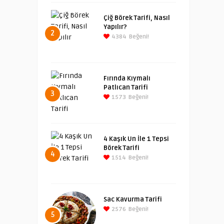
Çiğ Börek Tarifi, Nasıl
Yapılır?
2
4384
Beğeni!
Fırında Kıymalı
Patlıcan Tarifi
3
1573
Beğeni!
4 Kaşık Un İle 1 Tepsi
Börek Tarifi
4
1514
Beğeni!
Sac Kavurma Tarifi
2576
Beğeni!
5