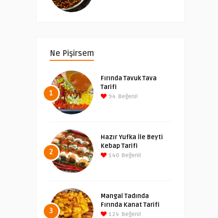
Ne Pişirsem
Fırında Tavuk Tava
Tarifi
1
94
Beğeni!
Hazır Yufka İle Beyti
Kebap Tarifi
2
140
Beğeni!
Mangal Tadında
Fırında Kanat Tarifi
3
124
Beğeni!