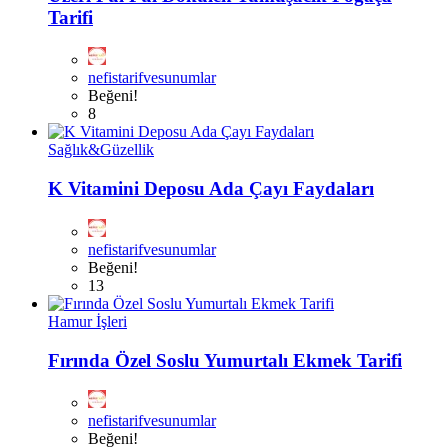
Tarifi
nefistarifvesunumlar
Beğeni!
8
Sağlık&Güzellik
K Vitamini Deposu Ada Çayı Faydaları
nefistarifvesunumlar
Beğeni!
13
Hamur İşleri
Fırında Özel Soslu Yumurtalı Ekmek Tarifi
nefistarifvesunumlar
Beğeni!