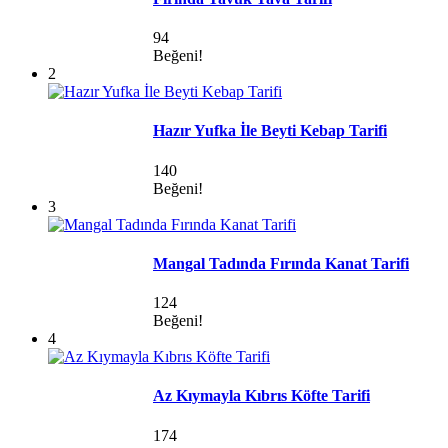
94
Beğeni!
2
Hazır Yufka İle Beyti Kebap Tarifi
140
Beğeni!
3
Mangal Tadında Fırında Kanat Tarifi
124
Beğeni!
4
Az Kıymayla Kıbrıs Köfte Tarifi
174