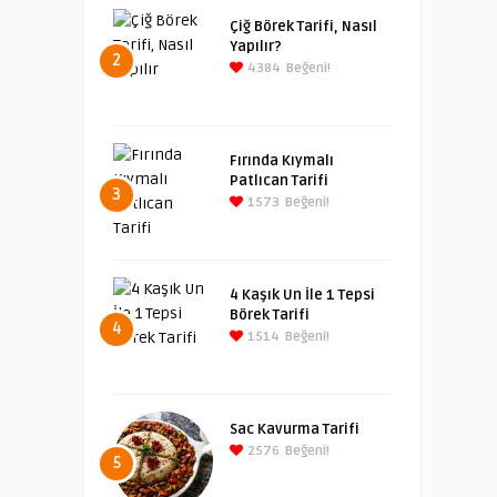
Çiğ Börek Tarifi, Nasıl
Yapılır?
2
4384
Beğeni!
Fırında Kıymalı
Patlıcan Tarifi
3
1573
Beğeni!
4 Kaşık Un İle 1 Tepsi
Börek Tarifi
4
1514
Beğeni!
Sac Kavurma Tarifi
2576
Beğeni!
5