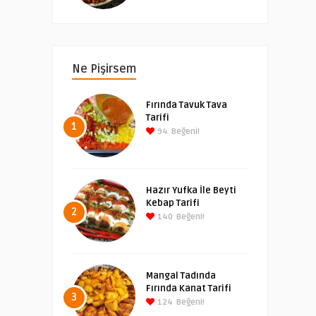
Ne Pişirsem
Fırında Tavuk Tava
Tarifi
1
94
Beğeni!
Hazır Yufka İle Beyti
Kebap Tarifi
2
140
Beğeni!
Mangal Tadında
Fırında Kanat Tarifi
3
124
Beğeni!