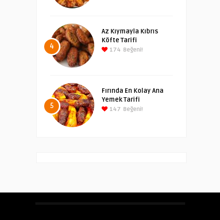
Az Kıymayla Kıbrıs
Köfte Tarifi
4
174
Beğeni!
Fırında En Kolay Ana
Yemek Tarifi
5
147
Beğeni!