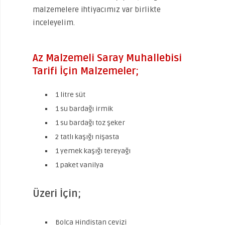
malzemelere ihtiyacımız var birlikte
inceleyelim.
Az Malzemeli Saray Muhallebisi
Tarifi İçin Malzemeler;
1 litre süt
1 su bardağı irmik
1 su bardağı toz şeker
2 tatlı kaşığı nişasta
1 yemek kaşığı tereyağı
1 paket vanilya
Üzeri İçin;
Bolca Hindistan cevizi