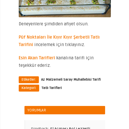
Deneyenlere şimdiden afiyet olsun.
Püf Noktaları İle Kıyır Kıyır Şerbetli Tatlı
Tarifini
incelemek için tıklayınız.
Esin Akan Tarifleri
kanalına tarifi için
teşekkür ederiz.
Etiketler:
Az Malzemeli Saray Muhallebisi Tarifi
Kategori:
Tatlı Tarifleri
YORUMLAR
Pingback:
El Açması Bol Lezzetli