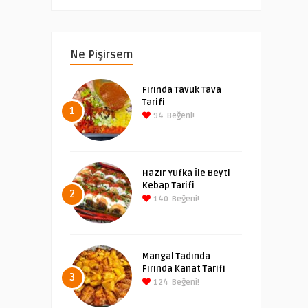
Ne Pişirsem
Fırında Tavuk Tava
Tarifi
1
94
Beğeni!
Hazır Yufka İle Beyti
Kebap Tarifi
2
140
Beğeni!
Mangal Tadında
Fırında Kanat Tarifi
3
124
Beğeni!