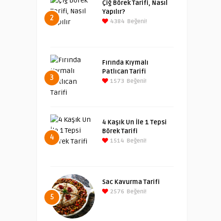
Çiğ Börek Tarifi, Nasıl
Yapılır?
2
4384
Beğeni!
Fırında Kıymalı
Patlıcan Tarifi
3
1573
Beğeni!
4 Kaşık Un İle 1 Tepsi
Börek Tarifi
4
1514
Beğeni!
Sac Kavurma Tarifi
2576
Beğeni!
5