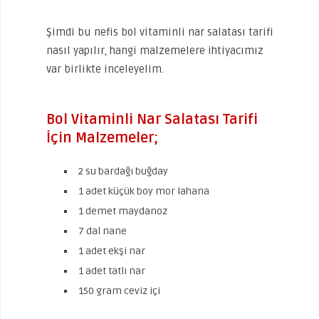
Şimdi bu nefis bol vitaminli nar salatası tarifi
nasıl yapılır, hangi malzemelere ihtiyacımız
var birlikte inceleyelim.
Bol Vitaminli Nar Salatası Tarifi
İçin Malzemeler;
2 su bardağı buğday
1 adet küçük boy mor lahana
1 demet maydanoz
7 dal nane
1 adet ekşi nar
1 adet tatlı nar
150 gram ceviz içi