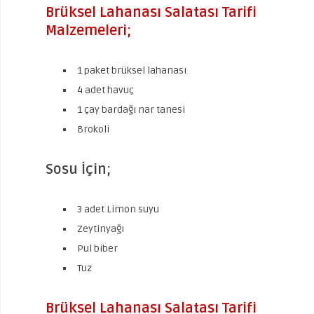
Brüksel Lahanası Salatası Tarifi
Malzemeleri;
1 paket brüksel lahanası
4 adet havuç
1 çay bardağı nar tanesi
Brokoli
Sosu İçin;
3 adet Limon suyu
Zeytinyağı
Pul biber
Tuz
Brüksel Lahanası Salatası Tarifi