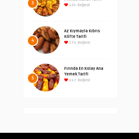
3
124
Beğeni!
Az Kıymayla Kıbrıs
Köfte Tarifi
4
174
Beğeni!
Fırında En Kolay Ana
Yemek Tarifi
5
147
Beğeni!