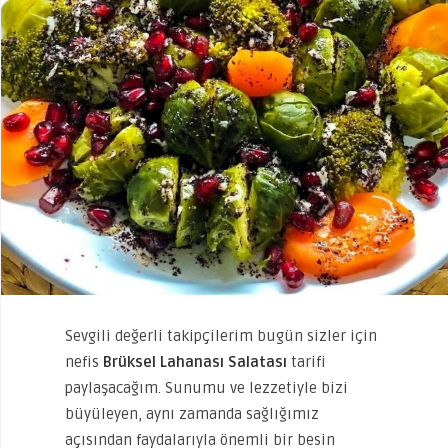
Sevgili değerli takipçilerim bugün sizler için
nefis
Brüksel Lahanası Salatası
tarifi
paylaşacağım. Sunumu ve lezzetiyle bizi
büyüleyen, aynı zamanda sağlığımız
açısından faydalarıyla önemli bir besin