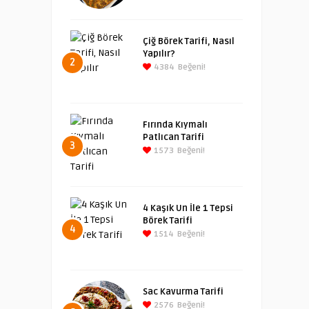
Çiğ Börek Tarifi, Nasıl
Yapılır?
2
4384
Beğeni!
Fırında Kıymalı
Patlıcan Tarifi
3
1573
Beğeni!
4 Kaşık Un İle 1 Tepsi
Börek Tarifi
4
1514
Beğeni!
Sac Kavurma Tarifi
2576
Beğeni!