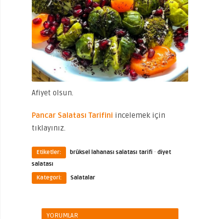
Afiyet olsun.
Pancar Salatası Tarifini
incelemek için
tıklayınız.
·
Etiketler:
brüksel lahanası salatası tarifi
diyet
salatası
Kategori:
Salatalar
YORUMLAR