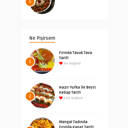
5
Ne Pişirsem
Fırında Tavuk Tava
Tarifi
1
94
Beğeni!
Hazır Yufka İle Beyti
Kebap Tarifi
2
140
Beğeni!
Mangal Tadında
Fırında Kanat Tarifi