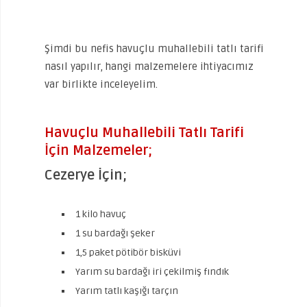
Şimdi bu nefis havuçlu muhallebili tatlı tarifi
nasıl yapılır, hangi malzemelere ihtiyacımız
var birlikte inceleyelim.
Havuçlu Muhallebili Tatlı Tarifi
İçin Malzemeler;
Cezerye İçin;
1 kilo havuç
1 su bardağı şeker
1,5 paket pötibör bisküvi
Yarım su bardağı iri çekilmiş fındık
Yarım tatlı kaşığı tarçın