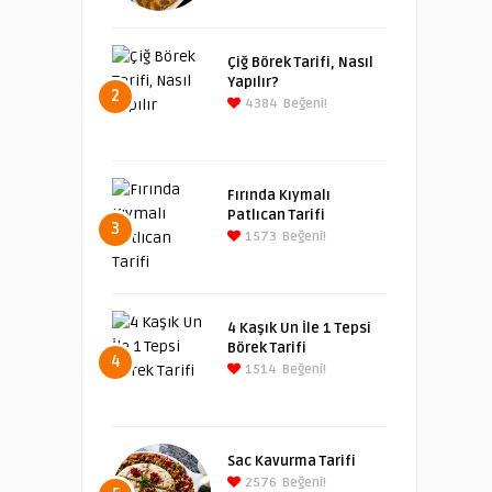
Çiğ Börek Tarifi, Nasıl
Yapılır?
2
4384
Beğeni!
Fırında Kıymalı
Patlıcan Tarifi
3
1573
Beğeni!
4 Kaşık Un İle 1 Tepsi
Börek Tarifi
4
1514
Beğeni!
Sac Kavurma Tarifi
2576
Beğeni!