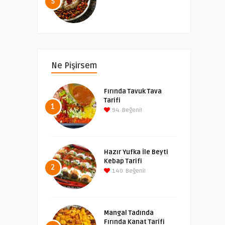
5
Ne Pişirsem
Fırında Tavuk Tava
Tarifi
1
94
Beğeni!
Hazır Yufka İle Beyti
Kebap Tarifi
2
140
Beğeni!
Mangal Tadında
Fırında Kanat Tarifi