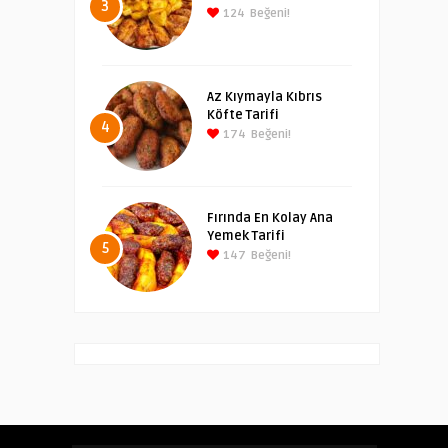
3
124
Beğeni!
Az Kıymayla Kıbrıs
Köfte Tarifi
4
174
Beğeni!
Fırında En Kolay Ana
Yemek Tarifi
5
147
Beğeni!