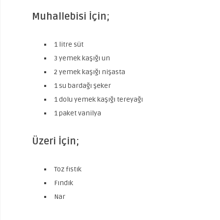
Muhallebisi İçin;
1 litre süt
3 yemek kaşığı un
2 yemek kaşığı nişasta
1 su bardağı şeker
1 dolu yemek kaşığı tereyağı
1 paket vanilya
Üzeri İçin;
Toz fıstık
Fındık
Nar