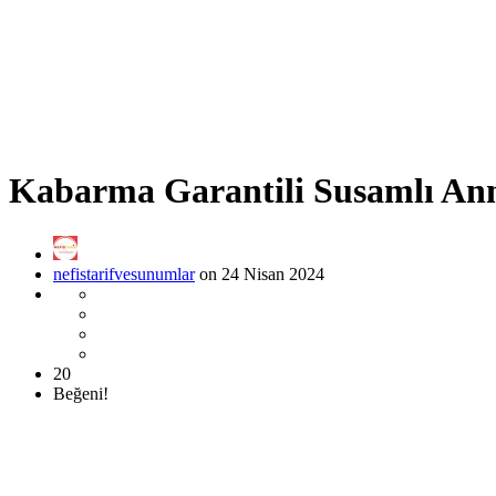
Kabarma Garantili Susamlı Ann
nefistarifvesunumlar
on 24 Nisan 2024
20
Beğeni!