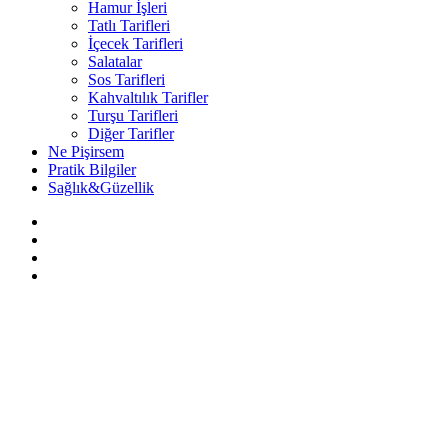
Hamur İşleri
Tatlı Tarifleri
İçecek Tarifleri
Salatalar
Sos Tarifleri
Kahvaltılık Tarifler
Turşu Tarifleri
Diğer Tarifler
Ne Pişirsem
Pratik Bilgiler
Sağlık&Güzellik