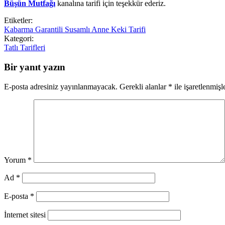
Büşün Mutfağı
kanalına tarifi için teşekkür ederiz.
Etiketler:
Kabarma Garantili Susamlı Anne Keki Tarifi
Kategori:
Tatlı Tarifleri
Bir yanıt yazın
E-posta adresiniz yayınlanmayacak.
Gerekli alanlar
*
ile işaretlenmişl
Yorum
*
Ad
*
E-posta
*
İnternet sitesi