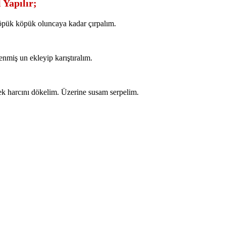
 Yapılır;
köpük köpük oluncaya kadar çırpalım.
enmiş un ekleyip karıştıralım.
kek harcını dökelim. Üzerine susam serpelim.