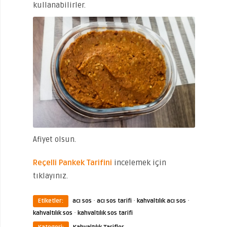
kullanabilirler.
Afiyet olsun.
Reçelli Pankek Tarifini
incelemek için
tıklayınız.
·
·
·
Etiketler:
acı sos
acı sos tarifi
kahvaltılık acı sos
·
kahvaltılık sos
kahvaltılık sos tarifi