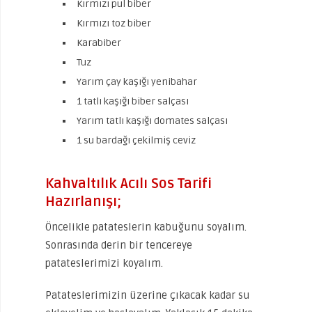
Kırmızı pul biber
Kırmızı toz biber
Karabiber
Tuz
Yarım çay kaşığı yenibahar
1 tatlı kaşığı biber salçası
Yarım tatlı kaşığı domates salçası
1 su bardağı çekilmiş ceviz
Kahvaltılık Acılı Sos Tarifi
Hazırlanışı;
Öncelikle patateslerin kabuğunu soyalım.
Sonrasında derin bir tencereye
patateslerimizi koyalım.
Patateslerimizin üzerine çıkacak kadar su