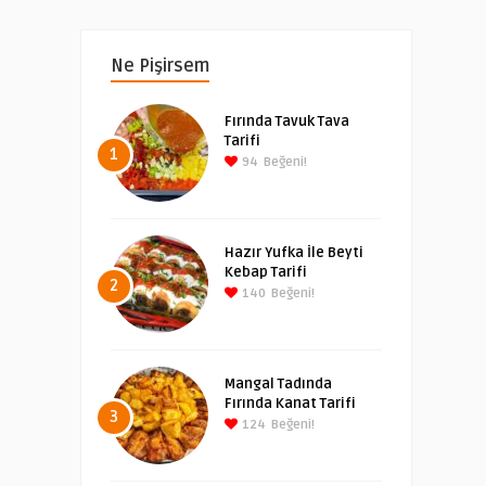
Ne Pişirsem
Fırında Tavuk Tava
Tarifi
1
94
Beğeni!
Hazır Yufka İle Beyti
Kebap Tarifi
2
140
Beğeni!
Mangal Tadında
Fırında Kanat Tarifi
3
124
Beğeni!