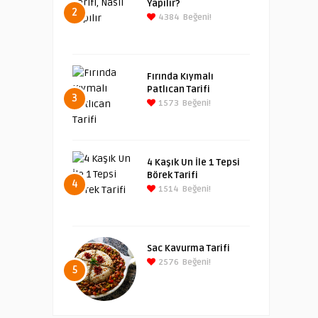
Yapılır?
2
4384
Beğeni!
Fırında Kıymalı
Patlıcan Tarifi
3
1573
Beğeni!
4 Kaşık Un İle 1 Tepsi
Börek Tarifi
4
1514
Beğeni!
Sac Kavurma Tarifi
2576
Beğeni!
5