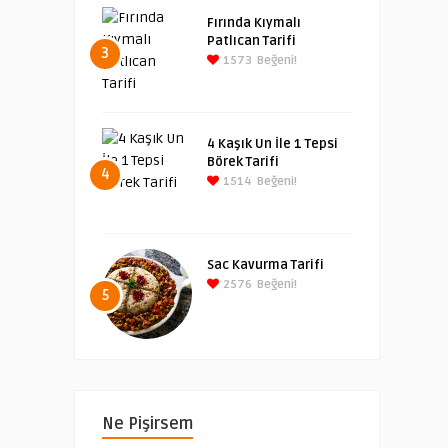
Fırında Kıymalı
Patlıcan Tarifi
3
1573
Beğeni!
4 Kaşık Un İle 1 Tepsi
Börek Tarifi
4
1514
Beğeni!
Sac Kavurma Tarifi
2576
Beğeni!
5
Ne Pişirsem