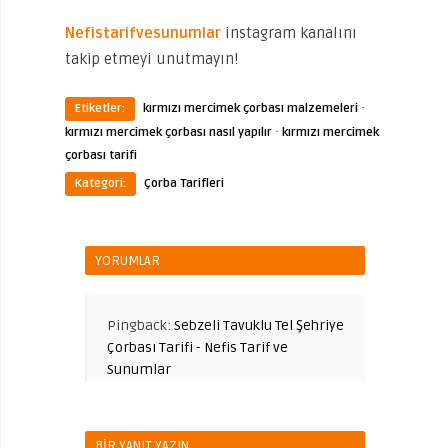
Nefistarifvesunumlar
instagram kanalını
takip etmeyi unutmayın!
·
Etiketler:
kırmızı mercimek çorbası malzemeleri
·
kırmızı mercimek çorbası nasıl yapılır
kırmızı mercimek
çorbası tarifi
Kategori:
Çorba Tarifleri
YORUMLAR
Pingback:
Sebzeli Tavuklu Tel Şehriye
Çorbası Tarifi - Nefis Tarif ve
Sunumlar
BIR YANIT YAZIN