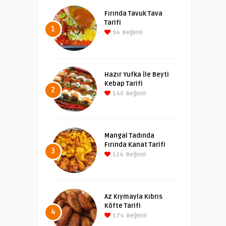
Fırında Tavuk Tava
Tarifi
1
94
Beğeni!
Hazır Yufka İle Beyti
Kebap Tarifi
2
140
Beğeni!
Mangal Tadında
Fırında Kanat Tarifi
3
124
Beğeni!
Az Kıymayla Kıbrıs
Köfte Tarifi
4
174
Beğeni!