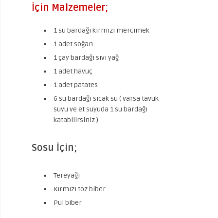
İçin Malzemeler;
1 su bardağı kırmızı mercimek
1 adet soğan
1 çay bardağı sıvı yağ
1 adet havuç
1 adet patates
6 su bardağı sıcak su ( varsa tavuk
suyu ve et suyuda 1 su bardağı
katabilirsiniz )
Sosu İçin;
Tereyağı
Kırmızı toz biber
Pul biber