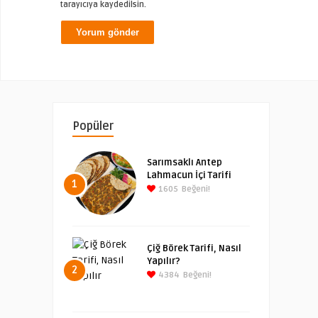
tarayıcıya kaydedilsin.
Popüler
Sarımsaklı Antep
Lahmacun İçi Tarifi
1
1605
Beğeni!
Çiğ Börek Tarifi, Nasıl
Yapılır?
2
4384
Beğeni!