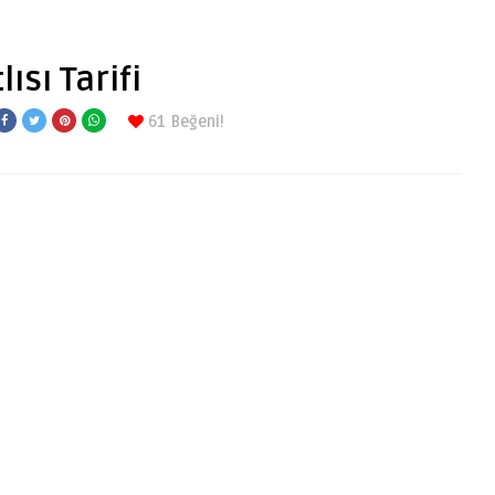
ısı Tarifi
61
Beğeni!