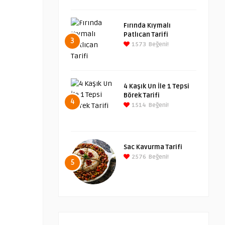
Fırında Kıymalı
Patlıcan Tarifi
3
1573
Beğeni!
4 Kaşık Un İle 1 Tepsi
Börek Tarifi
4
1514
Beğeni!
Sac Kavurma Tarifi
2576
Beğeni!
5