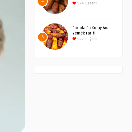
4
174
Beğeni!
Fırında En Kolay Ana
Yemek Tarifi
5
147
Beğeni!