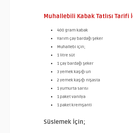
Muhallebili Kabak Tatlısı Tarifi
400 gram kabak
Yarım çay bardağı şeker
Muhallebi için;
1 litre süt
1 çay bardağı şeker
3 yemek kaşığı un
2 yemek kaşığı nişasta
1 yumurta sarısı
1 paket vanilya
1 paket kremşanti
Süslemek İçin;