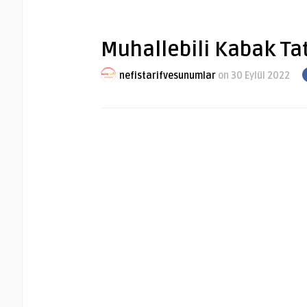
Muhallebili Kabak Tatl
nefistarifvesunumlar
on 30 Eylül 2022