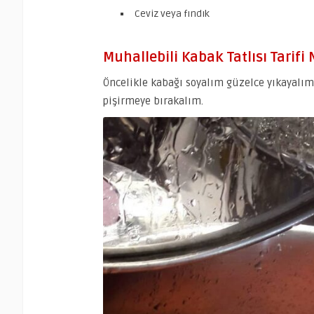
Ceviz veya fındık
Muhallebili Kabak Tatlısı Tarifi N
Öncelikle kabağı soyalım güzelce yıkayalım 
pişirmeye bırakalım.