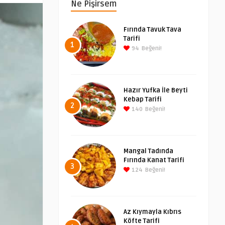
Ne Pişirsem
Fırında Tavuk Tava
Tarifi
1
94
Beğeni!
Hazır Yufka İle Beyti
Kebap Tarifi
2
140
Beğeni!
Mangal Tadında
Fırında Kanat Tarifi
3
124
Beğeni!
Az Kıymayla Kıbrıs
Köfte Tarifi