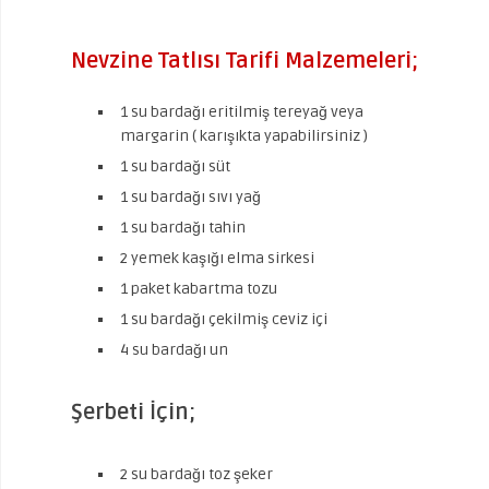
Nevzine Tatlısı Tarifi Malzemeleri;
1 su bardağı eritilmiş tereyağ veya
margarin ( karışıkta yapabilirsiniz )
1 su bardağı süt
1 su bardağı sıvı yağ
1 su bardağı tahin
2 yemek kaşığı elma sirkesi
1 paket kabartma tozu
1 su bardağı çekilmiş ceviz içi
4 su bardağı un
Şerbeti İçin;
2 su bardağı toz şeker