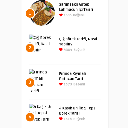
Sarımsaklı Antep
Lahmacun İçi Tarifi
1
1605
Beğeni!
Çiğ Börek Tarifi, Nasıl
Yapılır?
2
4384
Beğeni!
Fırında Kıymalı
Patlıcan Tarifi
3
1573
Beğeni!
4 Kaşık Un İle 1 Tepsi
Börek Tarifi
4
1514
Beğeni!