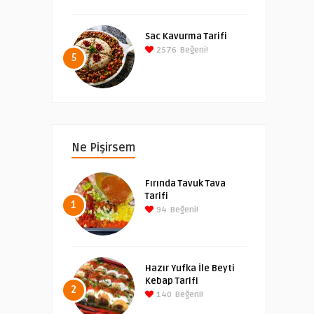
Sac Kavurma Tarifi
2576
Beğeni!
5
Ne Pişirsem
Fırında Tavuk Tava
Tarifi
1
94
Beğeni!
Hazır Yufka İle Beyti
Kebap Tarifi
2
140
Beğeni!