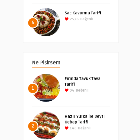
Sac Kavurma Tarifi
2576
Beğeni!
5
Ne Pişirsem
Fırında Tavuk Tava
Tarifi
1
94
Beğeni!
Hazır Yufka İle Beyti
Kebap Tarifi
2
140
Beğeni!