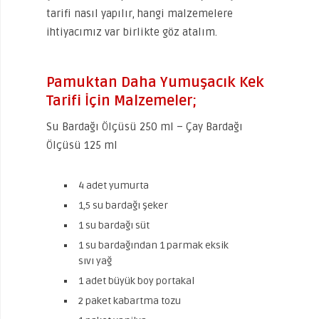
tarifi nasıl yapılır, hangi malzemelere
ihtiyacımız var birlikte göz atalım.
Pamuktan Daha Yumuşacık Kek
Tarifi İçin Malzemeler;
Su Bardağı Ölçüsü 250 ml – Çay Bardağı
Ölçüsü 125 ml
4 adet yumurta
1,5 su bardağı şeker
1 su bardağı süt
1 su bardağından 1 parmak eksik
sıvı yağ
1 adet büyük boy portakal
2 paket kabartma tozu