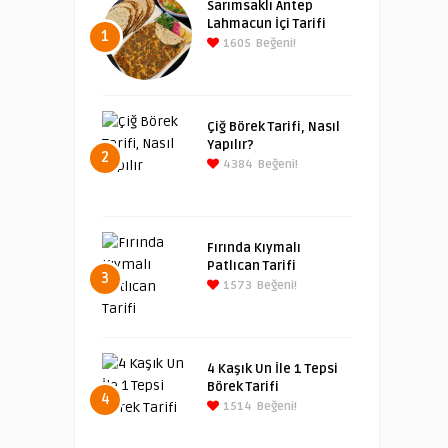
Sarımsaklı Antep
Lahmacun İçi Tarifi
1
1605
Beğeni!
Çiğ Börek Tarifi, Nasıl
Yapılır?
2
4384
Beğeni!
Fırında Kıymalı
Patlıcan Tarifi
3
1573
Beğeni!
4 Kaşık Un İle 1 Tepsi
Börek Tarifi
4
1514
Beğeni!