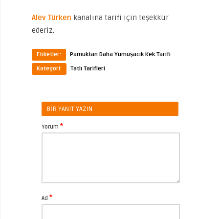
Alev Türken
kanalına tarifi için teşekkür
ederiz.
Etiketler:
Pamuktan Daha Yumuşacık Kek Tarifi
Kategori:
Tatlı Tarifleri
BIR YANIT YAZIN
*
Yorum
*
Ad