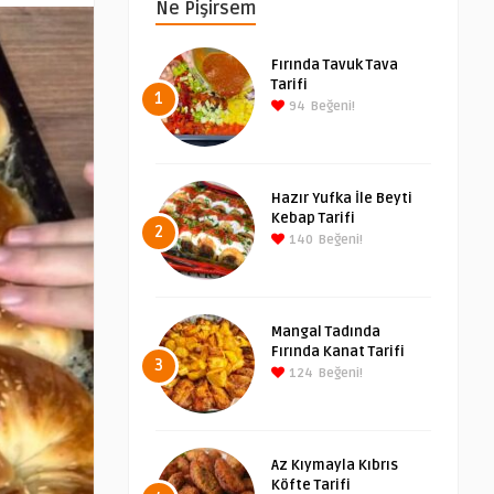
Ne Pişirsem
Fırında Tavuk Tava
Tarifi
1
94
Beğeni!
Hazır Yufka İle Beyti
Kebap Tarifi
2
140
Beğeni!
Mangal Tadında
Fırında Kanat Tarifi
3
124
Beğeni!
Az Kıymayla Kıbrıs
Köfte Tarifi