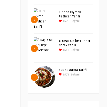
Fırında Kıymalı
Patlıcan Tarifi
3
1573
Beğeni!
4 Kaşık Un İle 1 Tepsi
Börek Tarifi
4
1514
Beğeni!
Sac Kavurma Tarifi
2576
Beğeni!
5