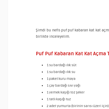
Şimdi bu nefis puf puf kabaran kat kat açma
birlikte inceleyelim.
Puf Puf Kabaran Kat Kat Açma T
1 su bardağı ılık süt
1 su bardağı ılık su
1 paket kuru maya
1 çay bardağı sıvı yağı
1 yemek kaşığı toz şeker
1 tatlı kaşığı tuz
2 adet yumurta (birinin sarısı üzeri için)