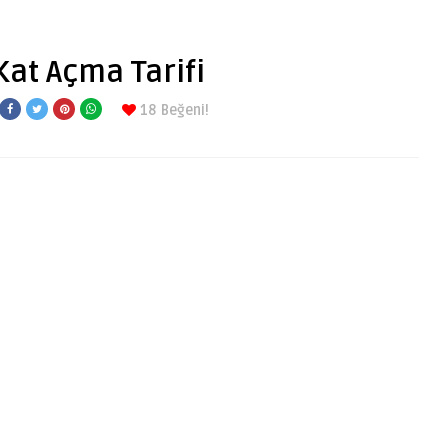
Kat Açma Tarifi
18
Beğeni!