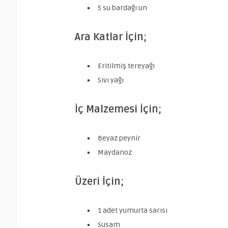
5 su bardağı un
Ara Katlar İçin;
Eritilmiş tereyağı
Sıvı yağı
İç Malzemesi İçin;
Beyaz peynir
Maydanoz
Üzeri İçin;
1 adet yumurta sarısı
Susam