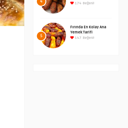
4
174
Beğeni!
Fırında En Kolay Ana
Yemek Tarifi
5
147
Beğeni!