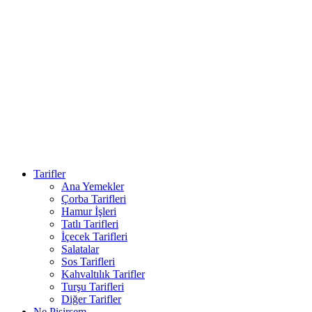
Tarifler
Ana Yemekler
Çorba Tarifleri
Hamur İşleri
Tatlı Tarifleri
İçecek Tarifleri
Salatalar
Sos Tarifleri
Kahvaltılık Tarifler
Turşu Tarifleri
Diğer Tarifler
Ne Pişirsem