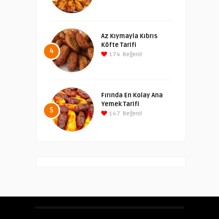
Az Kıymayla Kıbrıs
Köfte Tarifi
4
174
Beğeni!
Fırında En Kolay Ana
Yemek Tarifi
5
147
Beğeni!