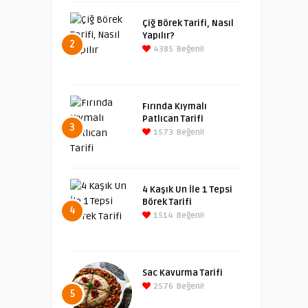
Çiğ Börek Tarifi, Nasıl
Yapılır?
2
4385
Beğeni!
Fırında Kıymalı
Patlıcan Tarifi
3
1573
Beğeni!
4 Kaşık Un İle 1 Tepsi
Börek Tarifi
4
1514
Beğeni!
Sac Kavurma Tarifi
2576
Beğeni!
5