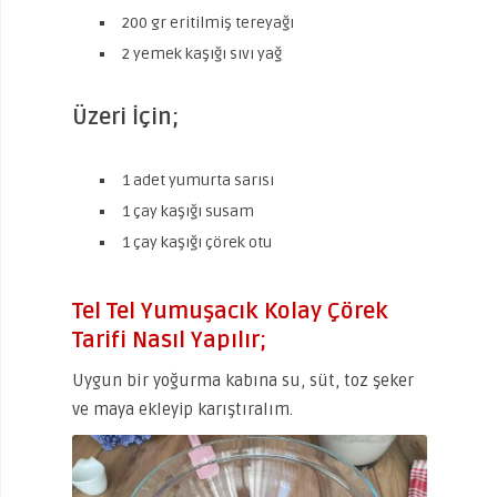
200 gr eritilmiş tereyağı
2 yemek kaşığı sıvı yağ
Üzeri İçin;
1 adet yumurta sarısı
1 çay kaşığı susam
1 çay kaşığı çörek otu
Tel Tel Yumuşacık Kolay Çörek
Tarifi Nasıl Yapılır;
Uygun bir yoğurma kabına su, süt, toz şeker
ve maya ekleyip karıştıralım.