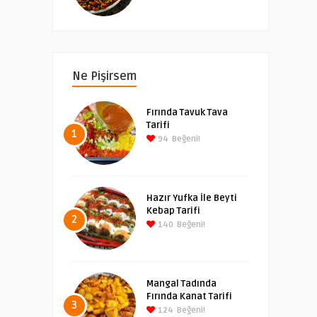
Ne Pişirsem
Fırında Tavuk Tava
Tarifi
1
94
Beğeni!
Hazır Yufka İle Beyti
Kebap Tarifi
2
140
Beğeni!
Mangal Tadında
Fırında Kanat Tarifi
3
124
Beğeni!