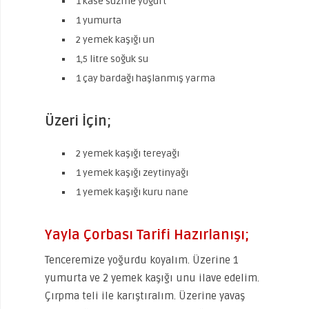
1 kase süzme yoğurt
1 yumurta
2 yemek kaşığı un
1,5 litre soğuk su
1 çay bardağı haşlanmış yarma
Üzeri İçin;
2 yemek kaşığı tereyağı
1 yemek kaşığı zeytinyağı
1 yemek kaşığı kuru nane
Yayla Çorbası Tarifi Hazırlanışı;
Tenceremize yoğurdu koyalım. Üzerine 1
yumurta ve 2 yemek kaşığı unu ilave edelim.
Çırpma teli ile karıştıralım. Üzerine yavaş