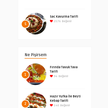
Sac Kavurma Tarifi
2576
Beğeni!
5
Ne Pişirsem
Fırında Tavuk Tava
Tarifi
1
94
Beğeni!
Hazır Yufka İle Beyti
Kebap Tarifi
2
140
Beğeni!