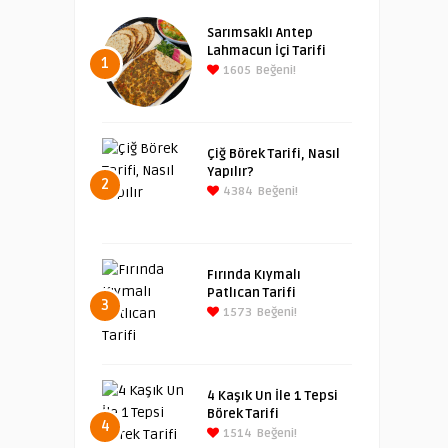
Sarımsaklı Antep
Lahmacun İçi Tarifi
1
1605
Beğeni!
Çiğ Börek Tarifi, Nasıl
Yapılır?
2
4384
Beğeni!
Fırında Kıymalı
Patlıcan Tarifi
3
1573
Beğeni!
4 Kaşık Un İle 1 Tepsi
Börek Tarifi
4
1514
Beğeni!