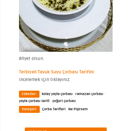
Afiyet olsun.
Terbiyeli Tavuk Suyu Çorbası Tarifini
incelemek için tıklayınız.
·
·
Etiketler:
kolay yayla çorbası
ramazan çorbası
·
yayla çorbası tarifi
yoğurt çorbası
·
Kategori:
Çorba Tarifleri
Ne Pişirsem