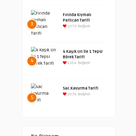
Fırında Kıymalı
Patlıcan Tarifi
3
1573
Beğeni!
4 Kaşık Un İle 1 Tepsi
Börek Tarifi
4
1514
Beğeni!
Sac Kavurma Tarifi
2576
Beğeni!
5