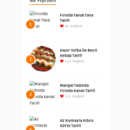
Ne Pişirsem
Fırında Tavuk Tava
Tarifi
1
94
Beğeni!
Hazır Yufka İle Beyti
Kebap Tarifi
2
140
Beğeni!
Mangal Tadında
Fırında Kanat Tarifi
3
124
Beğeni!
Az Kıymayla Kıbrıs
Köfte Tarifi
4