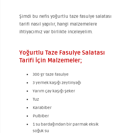
Şimdi bu nefis yoğurtlu taze fasulye salatası
tarifi nasıl yapılır, hangi malzemelere
ihtiyacımız var birlikte inceleyelim.
Yoğurtlu Taze Fasulye Salatası
Tarifi İçin Malzemeler;
300 gr taze fasulye
3 yemek kaşığı zeytinyağı
Yarım çay kaşığı şeker
Tuz
Karabiber
Pulbiber
1 su bardağından bir parmak eksik
soğuk su