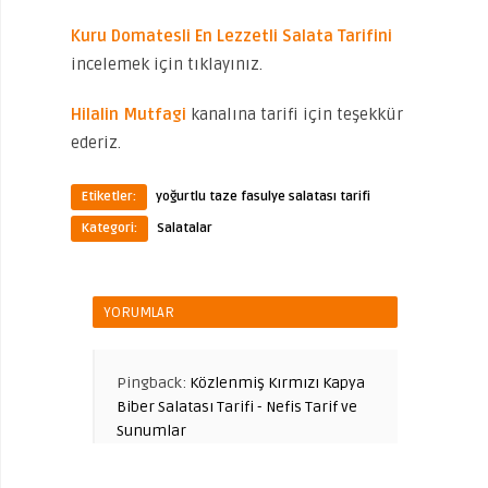
Kuru Domatesli En Lezzetli Salata Tarifini
incelemek için tıklayınız.
Hilalin Mutfagi
kanalına tarifi için teşekkür
ederiz.
Etiketler:
yoğurtlu taze fasulye salatası tarifi
Kategori:
Salatalar
YORUMLAR
Pingback:
Közlenmiş Kırmızı Kapya
Biber Salatası Tarifi - Nefis Tarif ve
Sunumlar