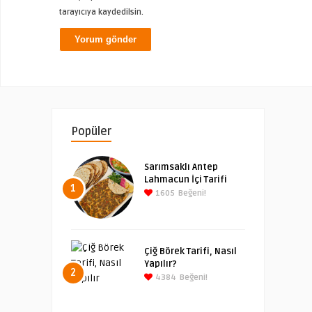
tarayıcıya kaydedilsin.
Popüler
Sarımsaklı Antep
Lahmacun İçi Tarifi
1
1605
Beğeni!
Çiğ Börek Tarifi, Nasıl
Yapılır?
2
4384
Beğeni!