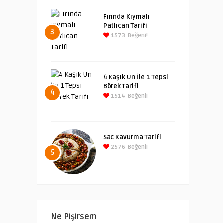
Fırında Kıymalı
Patlıcan Tarifi
3
1573
Beğeni!
4 Kaşık Un İle 1 Tepsi
Börek Tarifi
4
1514
Beğeni!
Sac Kavurma Tarifi
2576
Beğeni!
5
Ne Pişirsem