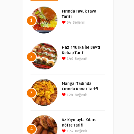
Fırında Tavuk Tava
Tarifi
1
94
Beğeni!
Hazır Yufka İle Beyti
Kebap Tarifi
2
140
Beğeni!
Mangal Tadında
Fırında Kanat Tarifi
3
124
Beğeni!
Az Kıymayla Kıbrıs
Köfte Tarifi
4
174
Beğeni!