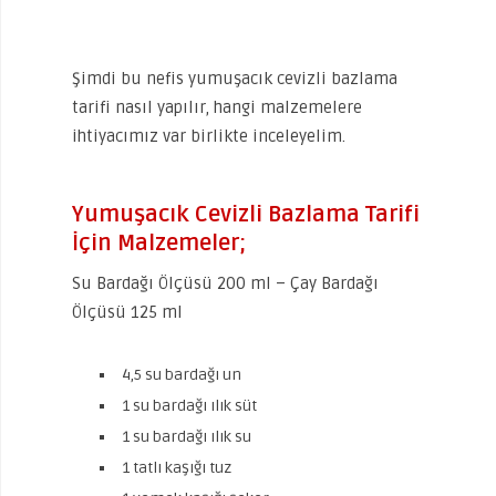
Şimdi bu nefis yumuşacık cevizli bazlama
tarifi nasıl yapılır, hangi malzemelere
ihtiyacımız var birlikte inceleyelim.
Yumuşacık Cevizli Bazlama Tarifi
İçin Malzemeler;
Su Bardağı Ölçüsü 200 ml – Çay Bardağı
Ölçüsü 125 ml
4,5 su bardağı un
1 su bardağı ılık süt
1 su bardağı ılık su
1 tatlı kaşığı tuz