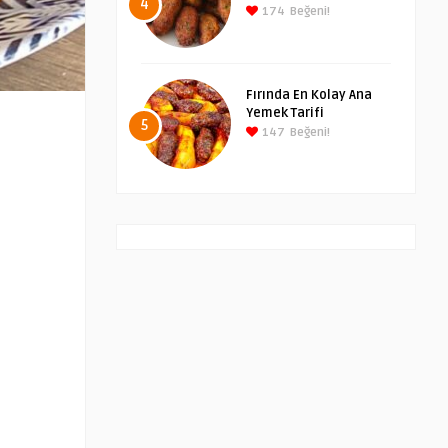
4
174
Beğeni!
Fırında En Kolay Ana
Yemek Tarifi
5
147
Beğeni!