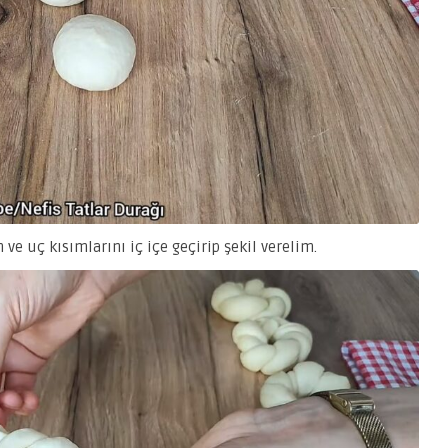
 ve uç kısımlarını iç içe geçirip şekil verelim.