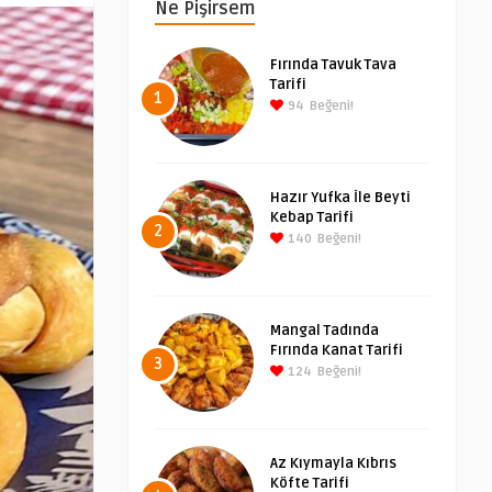
Ne Pişirsem
Fırında Tavuk Tava
Tarifi
1
94
Beğeni!
Hazır Yufka İle Beyti
Kebap Tarifi
2
140
Beğeni!
Mangal Tadında
Fırında Kanat Tarifi
3
124
Beğeni!
Az Kıymayla Kıbrıs
Köfte Tarifi