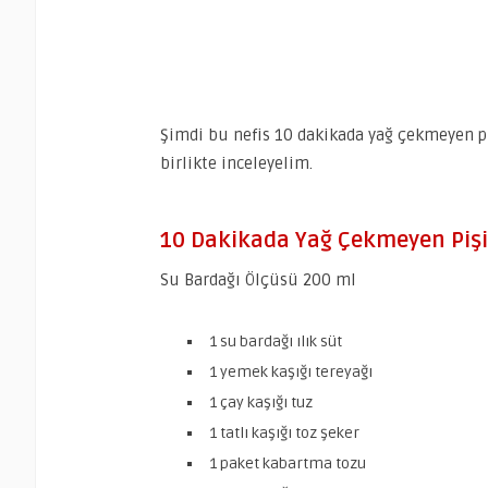
Şimdi bu nefis 10 dakikada yağ çekmeyen piş
birlikte inceleyelim.
10 Dakikada Yağ Çekmeyen Pişi 
Su Bardağı Ölçüsü 200 ml
1 su bardağı ılık süt
1 yemek kaşığı tereyağı
1 çay kaşığı tuz
1 tatlı kaşığı toz şeker
1 paket kabartma tozu