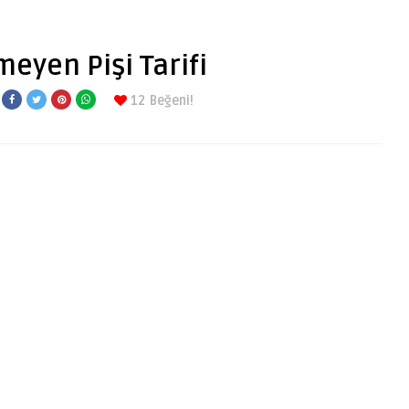
eyen Pişi Tarifi
12
Beğeni!