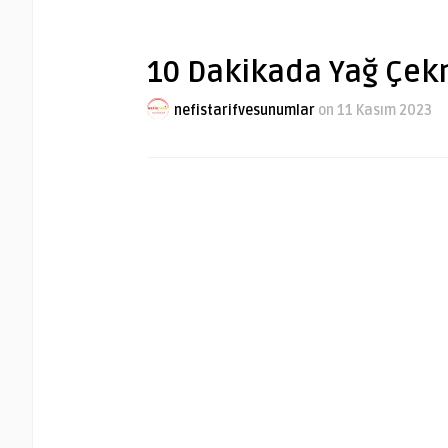
10 Dakikada Yağ Çekm
nefistarifvesunumlar
on 11 Kasım 2023