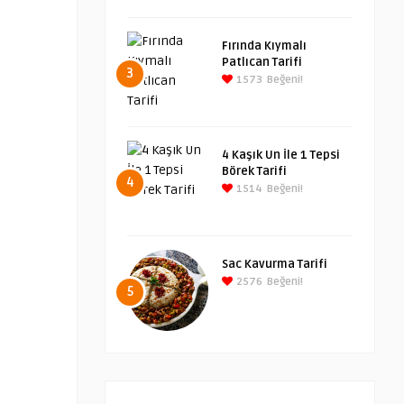
Fırında Kıymalı
Patlıcan Tarifi
3
1573
Beğeni!
4 Kaşık Un İle 1 Tepsi
Börek Tarifi
4
1514
Beğeni!
Sac Kavurma Tarifi
2576
Beğeni!
5