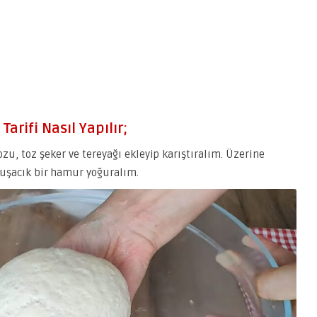
arifi Nasıl Yapılır;
u, toz şeker ve tereyağı ekleyip karıştıralım. Üzerine
muşacık bir hamur yoğuralım.