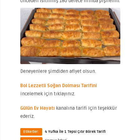
Önceden ısıtılmış 180 derece fırında pişirelim.
Deneyenlere şimdiden afiyet olsun.
Bol Lezzetli Soğan Dolması Tarifini
incelemek için tıklayınız.
Gülün Ev Hayatı
kanalına tarifi için teşekkür
ederiz.
Etiketler:
4 Yufka İle 1 Tepsi Çıtır Börek Tarifi