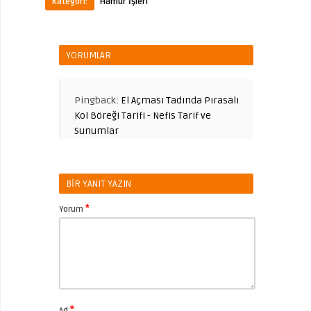
Kategori:
Hamur İşleri
YORUMLAR
Pingback:
El Açması Tadında Pırasalı
Kol Böreği Tarifi - Nefis Tarif ve
Sunumlar
BIR YANIT YAZIN
*
Yorum
*
Ad