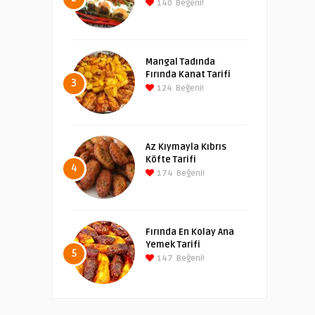
140
Beğeni!
Mangal Tadında
Fırında Kanat Tarifi
3
124
Beğeni!
Az Kıymayla Kıbrıs
Köfte Tarifi
4
174
Beğeni!
Fırında En Kolay Ana
Yemek Tarifi
5
147
Beğeni!