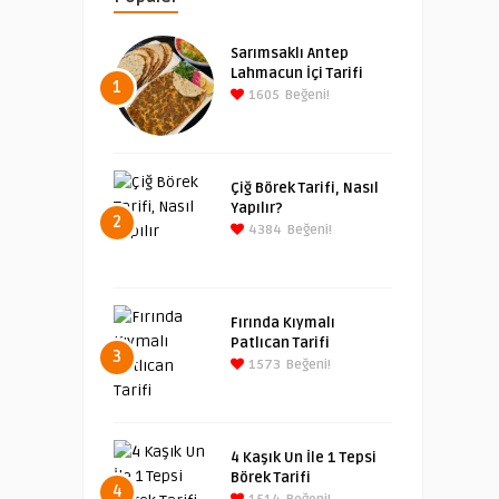
Sarımsaklı Antep
Lahmacun İçi Tarifi
1
1605
Beğeni!
Çiğ Börek Tarifi, Nasıl
Yapılır?
2
4384
Beğeni!
Fırında Kıymalı
Patlıcan Tarifi
3
1573
Beğeni!
4 Kaşık Un İle 1 Tepsi
Börek Tarifi
4