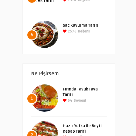
1514
Beğeni!
Sac Kavurma Tarifi
2576
Beğeni!
5
Ne Pişirsem
Fırında Tavuk Tava
Tarifi
1
94
Beğeni!
Hazır Yufka İle Beyti
Kebap Tarifi
2