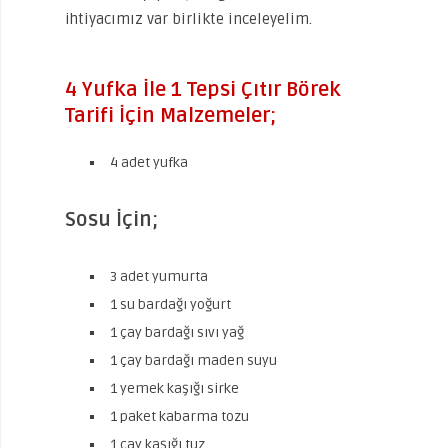
ihtiyacımız var birlikte inceleyelim.
4 Yufka İle 1 Tepsi Çıtır Börek
Tarifi İçin Malzemeler;
4 adet yufka
Sosu İçin;
3 adet yumurta
1 su bardağı yoğurt
1 çay bardağı sıvı yağ
1 çay bardağı maden suyu
1 yemek kaşığı sirke
1 paket kabarma tozu
1 çay kaşığı tuz