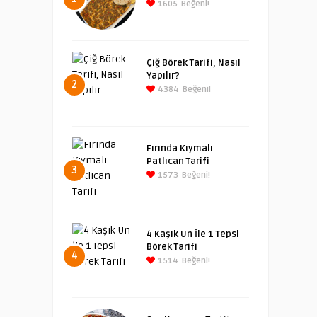
1605
Beğeni!
Çiğ Börek Tarifi, Nasıl
Yapılır?
2
4384
Beğeni!
Fırında Kıymalı
Patlıcan Tarifi
3
1573
Beğeni!
4 Kaşık Un İle 1 Tepsi
Börek Tarifi
4
1514
Beğeni!