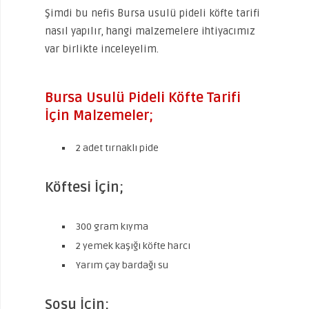
Şimdi bu nefis Bursa usulü pideli köfte tarifi
nasıl yapılır, hangi malzemelere ihtiyacımız
var birlikte inceleyelim.
Bursa Usulü Pideli Köfte Tarifi
İçin Malzemeler;
2 adet tırnaklı pide
Köftesi İçin;
300 gram kıyma
2 yemek kaşığı köfte harcı
Yarım çay bardağı su
Sosu İçin;