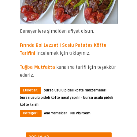
Deneyenlere şimdiden afiyet olsun.
Fırında Bol Lezzetli Soslu Patates Köfte
Tarifini
incelemek için tıklayınız.
Tuğba Mutfakta
kanalına tarifi için teşekkür
ederiz.
·
Etiketler:
bursa usulü pideli köfte malzemeleri
·
bursa usulü pideli köfte nasıl yapılır
bursa usulü pideli
köfte tarifi
·
Kategori:
Ana Yemekler
Ne Pişirsem
YORUMLAR