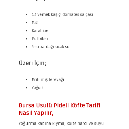
1,5 yemek kaşığı domates salçası
Tuz
Karabiber
Pul biber
3 su bardağı sıcak su
Üzeri İçin;
Eritilmiş tereyağı
Yoğurt
Bursa Usulü Pideli Köfte Tarifi
Nasıl Yapılır;
Yoğurma kabına kıyma, köfte harcı ve suyu