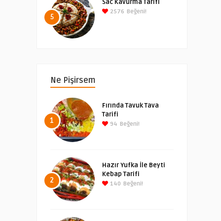
Sac Kavurma Tarifi
2576
Beğeni!
5
Ne Pişirsem
Fırında Tavuk Tava
Tarifi
1
94
Beğeni!
Hazır Yufka İle Beyti
Kebap Tarifi
2
140
Beğeni!