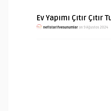
Ev Yapımı Çıtır Çıtır T
nefistarifvesunumlar
on 9 Ağustos 2024