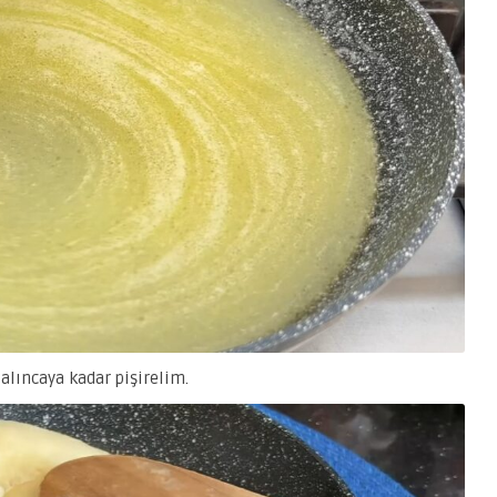
alıncaya kadar pişirelim.