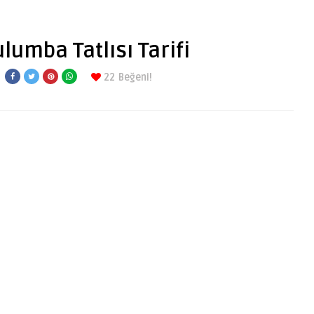
ulumba Tatlısı Tarifi
22
Beğeni!