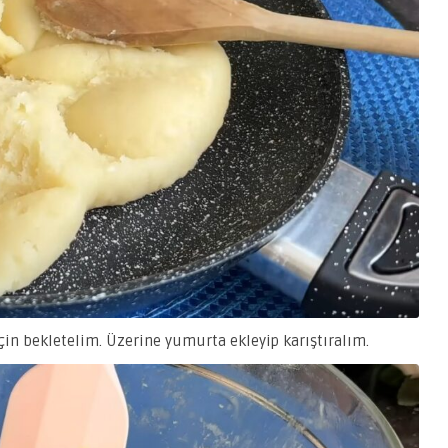
in bekletelim. Üzerine yumurta ekleyip karıştıralım.