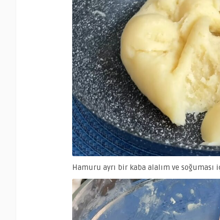
Hamuru ayrı bir kaba alalım ve soğuması iç