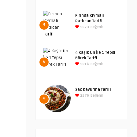
Fırında Kıymalı
Patlıcan Tarifi
3
1573
Beğeni!
4 Kaşık Un İle 1 Tepsi
Börek Tarifi
4
1514
Beğeni!
Sac Kavurma Tarifi
2576
Beğeni!
5