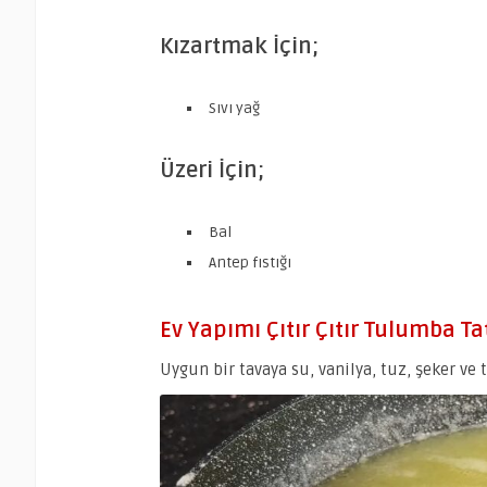
Kızartmak İçin;
Sıvı yağ
Üzeri İçin;
Bal
Antep fıstığı
Ev Yapımı Çıtır Çıtır Tulumba Tatl
Uygun bir tavaya su, vanilya, tuz, şeker ve 