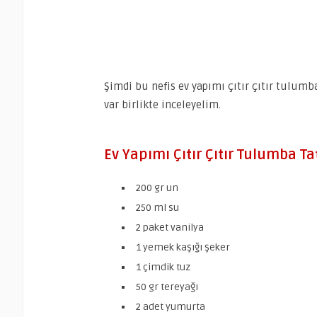
Şimdi bu nefis ev yapımı çıtır çıtır tulumba
var birlikte inceleyelim.
Ev Yapımı Çıtır Çıtır Tulumba Tat
200 gr un
250 ml su
2 paket vanilya
1 yemek kaşığı şeker
1 çimdik tuz
50 gr tereyağı
2 adet yumurta