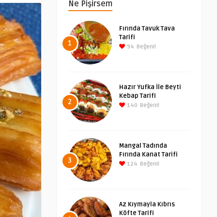
Ne Pişirsem
Fırında Tavuk Tava
Tarifi
1
94
Beğeni!
Hazır Yufka İle Beyti
Kebap Tarifi
2
140
Beğeni!
Mangal Tadında
Fırında Kanat Tarifi
3
124
Beğeni!
Az Kıymayla Kıbrıs
Köfte Tarifi