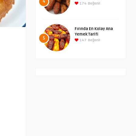
4
174
Beğeni!
Fırında En Kolay Ana
Yemek Tarifi
5
147
Beğeni!