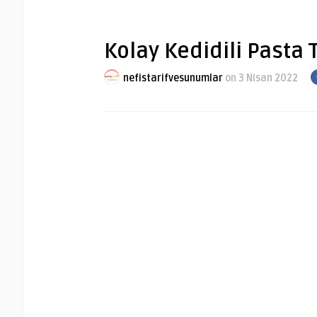
Kolay Kedidili Pasta T
nefistarifvesunumlar
on 3 Nisan 2022