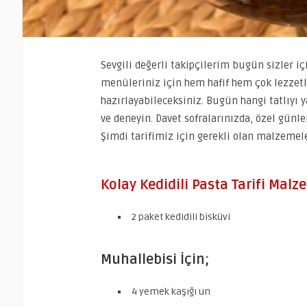
Sevgili değerli takipçilerim bugün sizler iç
menüleriniz için hem hafif hem çok lezzetli 
hazırlayabileceksiniz. Bugün hangi tatlıyı 
ve deneyin. Davet sofralarınızda, özel günle
Şimdi tarifimiz için gerekli olan malzemele
Kolay Kedidili Pasta Tarifi Malz
2 paket kedidili bisküvi
Muhallebisi İçin;
4 yemek kaşığı un