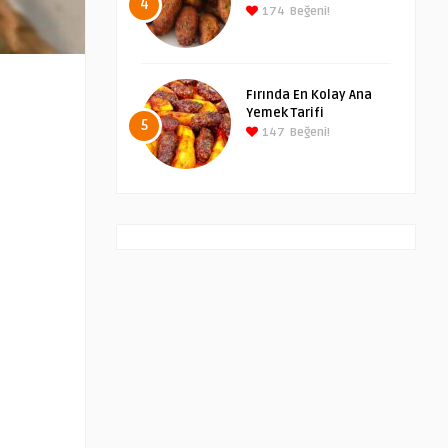
4
174
Beğeni!
Fırında En Kolay Ana
Yemek Tarifi
5
147
Beğeni!