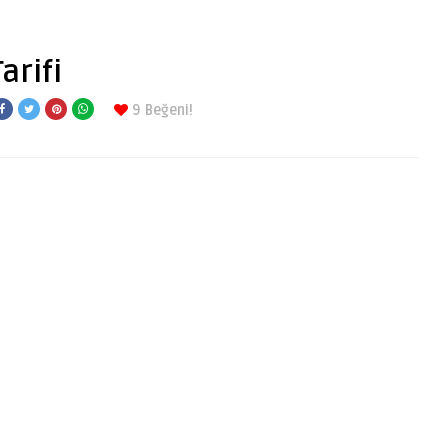
arifi
9
Beğeni!