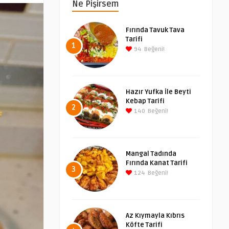
Ne Pişirsem
Fırında Tavuk Tava
Tarifi
1
94
Beğeni!
Hazır Yufka İle Beyti
Kebap Tarifi
2
140
Beğeni!
Mangal Tadında
Fırında Kanat Tarifi
3
124
Beğeni!
Az Kıymayla Kıbrıs
Köfte Tarifi