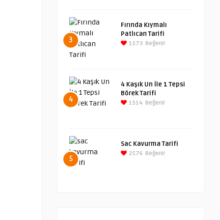
Fırında Kıymalı
Patlıcan Tarifi
3
1573
Beğeni!
4 Kaşık Un İle 1 Tepsi
Börek Tarifi
4
1514
Beğeni!
Sac Kavurma Tarifi
2576
Beğeni!
5