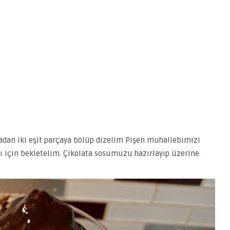
tadan iki eşit parçaya bölüp dizelim Pişen muhallebimizi
ı için bekletelim. Çikolata sosumuzu hazırlayıp üzerine