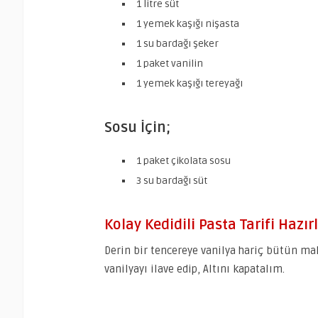
1 litre süt
1 yemek kaşığı nişasta
1 su bardağı şeker
1 paket vanilin
1 yemek kaşığı tereyağı
Sosu İçin;
1 paket çikolata sosu
3 su bardağı süt
Kolay Kedidili Pasta Tarifi Hazırl
Derin bir tencereye vanilya hariç bütün ma
vanilyayı ilave edip, Altını kapatalım.