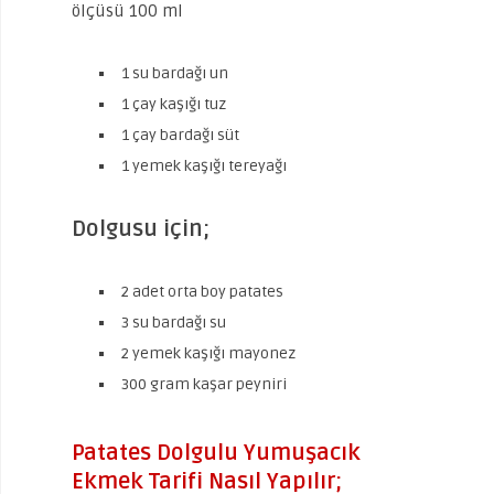
ölçüsü 100 ml
1 su bardağı un
1 çay kaşığı tuz
1 çay bardağı süt
1 yemek kaşığı tereyağı
Dolgusu için;
2 adet orta boy patates
3 su bardağı su
2 yemek kaşığı mayonez
300 gram kaşar peyniri
Patates Dolgulu Yumuşacık
Ekmek Tarifi Nasıl Yapılır;