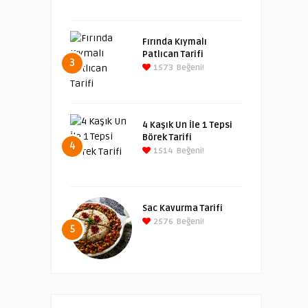
Fırında Kıymalı
Patlıcan Tarifi
3
1573
Beğeni!
4 Kaşık Un İle 1 Tepsi
Börek Tarifi
4
1514
Beğeni!
Sac Kavurma Tarifi
2576
Beğeni!
5