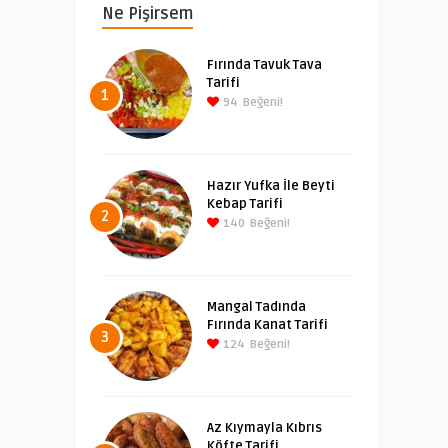
Ne Pişirsem
Fırında Tavuk Tava
Tarifi
1
94
Beğeni!
Hazır Yufka İle Beyti
Kebap Tarifi
2
140
Beğeni!
Mangal Tadında
Fırında Kanat Tarifi
3
124
Beğeni!
Az Kıymayla Kıbrıs
Köfte Tarifi