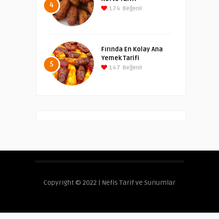
4
174
Beğeni!
Fırında En Kolay Ana
Yemek Tarifi
5
147
Beğeni!
Copyright © 2022 | Nefis Tarif ve Sunumlar