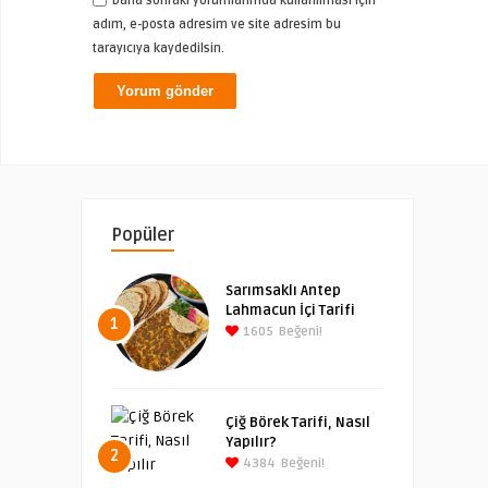
Daha sonraki yorumlarımda kullanılması için
adım, e-posta adresim ve site adresim bu
tarayıcıya kaydedilsin.
Popüler
Sarımsaklı Antep
Lahmacun İçi Tarifi
1
1605
Beğeni!
Çiğ Börek Tarifi, Nasıl
Yapılır?
2
4384
Beğeni!