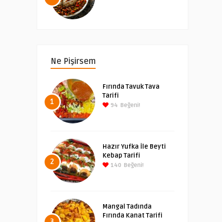
Ne Pişirsem
Fırında Tavuk Tava
Tarifi
1
94
Beğeni!
Hazır Yufka İle Beyti
Kebap Tarifi
2
140
Beğeni!
Mangal Tadında
Fırında Kanat Tarifi
3