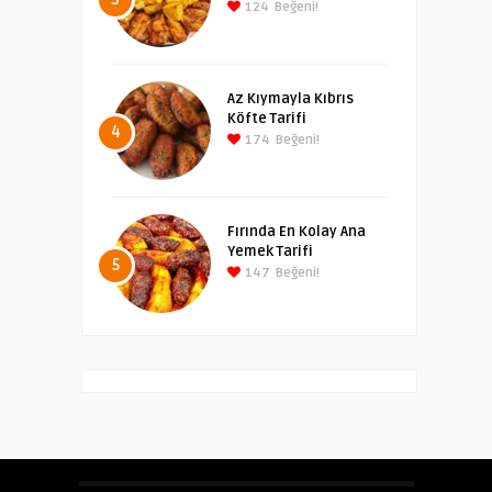
124
Beğeni!
Az Kıymayla Kıbrıs
Köfte Tarifi
4
174
Beğeni!
Fırında En Kolay Ana
Yemek Tarifi
5
147
Beğeni!