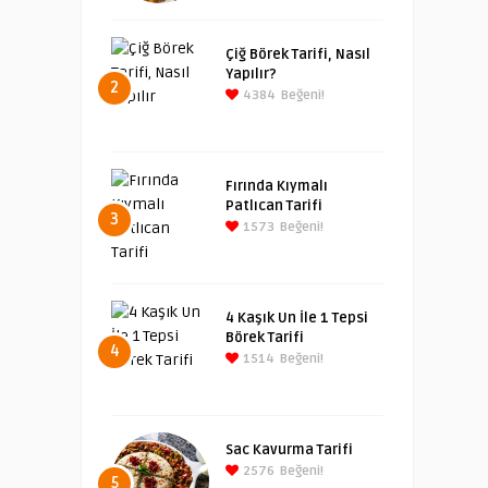
Çiğ Börek Tarifi, Nasıl
Yapılır?
2
4384
Beğeni!
Fırında Kıymalı
Patlıcan Tarifi
3
1573
Beğeni!
4 Kaşık Un İle 1 Tepsi
Börek Tarifi
4
1514
Beğeni!
Sac Kavurma Tarifi
2576
Beğeni!
5