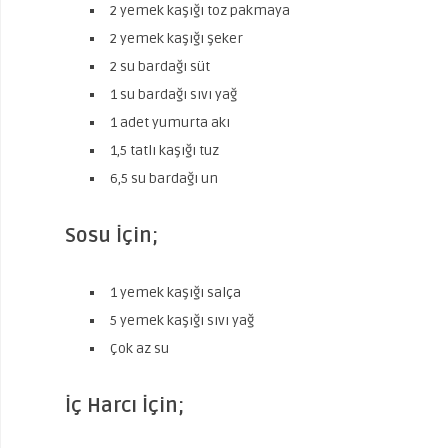
2 yemek kaşığı toz pakmaya
2 yemek kaşığı şeker
2 su bardağı süt
1 su bardağı sıvı yağ
1 adet yumurta akı
1,5 tatlı kaşığı tuz
6,5 su bardağı un
Sosu İçin;
1 yemek kaşığı salça
5 yemek kaşığı sıvı yağ
Çok az su
İç Harcı İçin;