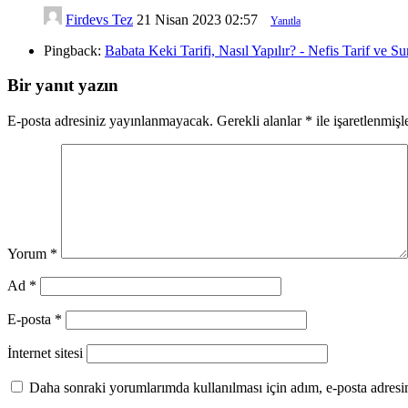
Firdevs Tez
21 Nisan 2023 02:57
Yanıtla
Pingback:
Babata Keki Tarifi, Nasıl Yapılır? - Nefis Tarif ve S
Bir yanıt yazın
E-posta adresiniz yayınlanmayacak.
Gerekli alanlar
*
ile işaretlenmişl
Yorum
*
Ad
*
E-posta
*
İnternet sitesi
Daha sonraki yorumlarımda kullanılması için adım, e-posta adresim