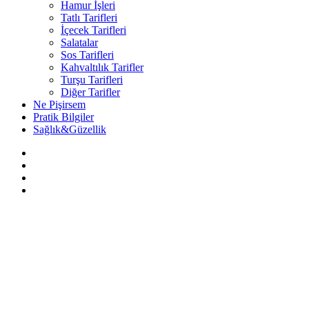
Hamur İşleri
Tatlı Tarifleri
İçecek Tarifleri
Salatalar
Sos Tarifleri
Kahvaltılık Tarifler
Turşu Tarifleri
Diğer Tarifler
Ne Pişirsem
Pratik Bilgiler
Sağlık&Güzellik