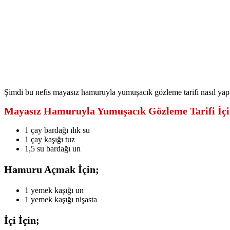
Şimdi bu nefis mayasız hamuruyla yumuşacık gözleme tarifi nasıl yapıl
Mayasız Hamuruyla Yumuşacık Gözleme Tarifi İç
1 çay bardağı ılık su
1 çay kaşığı tuz
1,5 su bardağı un
Hamuru Açmak İçin;
1 yemek kaşığı un
1 yemek kaşığı nişasta
İçi İçin;