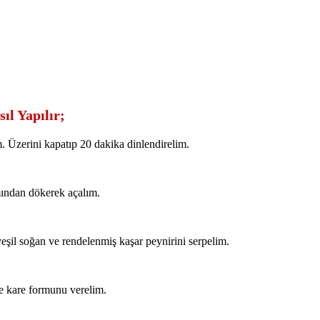
l Yapılır;
 Üzerini kapatıp 20 dakika dinlendirelim.
mından dökerek açalım.
yeşil soğan ve rendelenmiş kaşar peynirini serpelim.
ve kare formunu verelim.