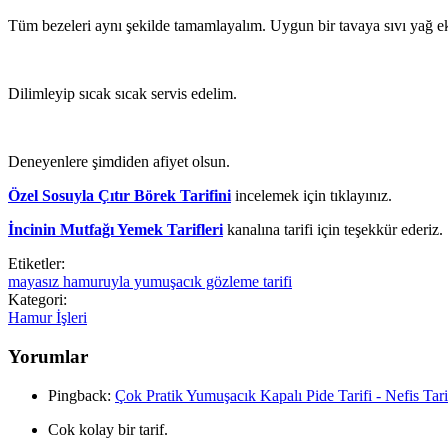
Tüm bezeleri aynı şekilde tamamlayalım. Uygun bir tavaya sıvı yağ ekle
Dilimleyip sıcak sıcak servis edelim.
Deneyenlere şimdiden afiyet olsun.
Özel Sosuyla Çıtır Börek Tarifini
incelemek için tıklayınız.
İncinin Mutfağı Yemek Tarifleri
kanalına tarifi için teşekkür ederiz.
Etiketler:
mayasız hamuruyla yumuşacık gözleme tarifi
Kategori:
Hamur İşleri
Yorumlar
Pingback:
Çok Pratik Yumuşacık Kapalı Pide Tarifi - Nefis Tar
Cok kolay bir tarif.