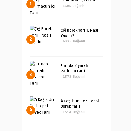
Lahmacun İçi Tarifi
1
1605
Beğeni!
Çiğ Börek Tarifi, Nasıl
Yapılır?
2
4384
Beğeni!
Fırında Kıymalı
Patlıcan Tarifi
3
1573
Beğeni!
4 Kaşık Un İle 1 Tepsi
Börek Tarifi
4
1514
Beğeni!