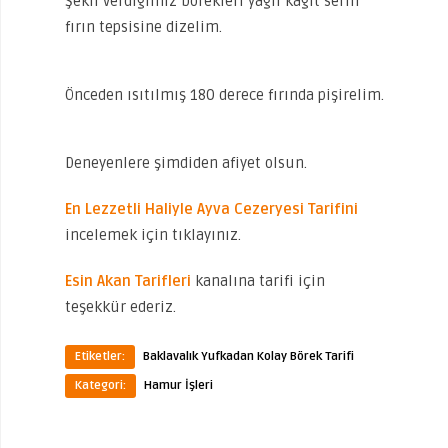
Şekil verdiğimiz börekleri yağlı kağıt serili
fırın tepsisine dizelim.
Önceden ısıtılmış 180 derece fırında pişirelim.
Deneyenlere şimdiden afiyet olsun.
En Lezzetli Haliyle Ayva Cezeryesi Tarifini
incelemek için tıklayınız.
Esin Akan Tarifleri
kanalına tarifi için
teşekkür ederiz.
Etiketler:
Baklavalık Yufkadan Kolay Börek Tarifi
Kategori:
Hamur İşleri