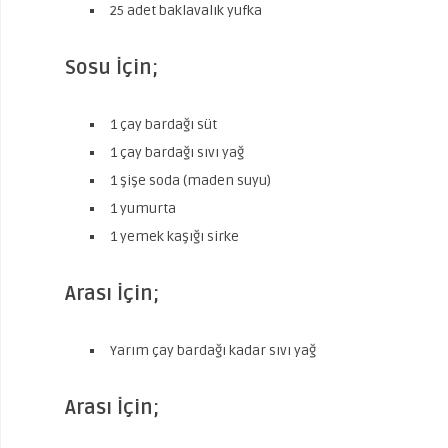
25 adet baklavalık yufka
Sosu İçin;
1 çay bardağı süt
1 çay bardağı sıvı yağ
1 şişe soda (maden suyu)
1 yumurta
1 yemek kaşığı sirke
Arası İçin;
Yarım çay bardağı kadar sıvı yağ
Arası İçin;