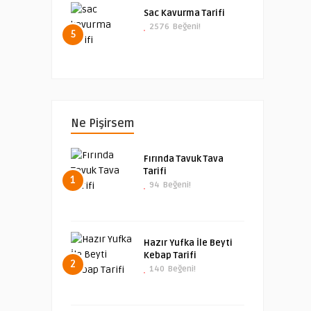
Sac Kavurma Tarifi
2576
Beğeni!
5
Ne Pişirsem
Fırında Tavuk Tava
Tarifi
1
94
Beğeni!
Hazır Yufka İle Beyti
Kebap Tarifi
2
140
Beğeni!