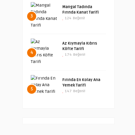
Mangal Tadında
Fırında Kanat Tarifi
3
124
Beğeni!
Az Kıymayla Kıbrıs
Köfte Tarifi
4
174
Beğeni!
Fırında En Kolay Ana
Yemek Tarifi
5
147
Beğeni!