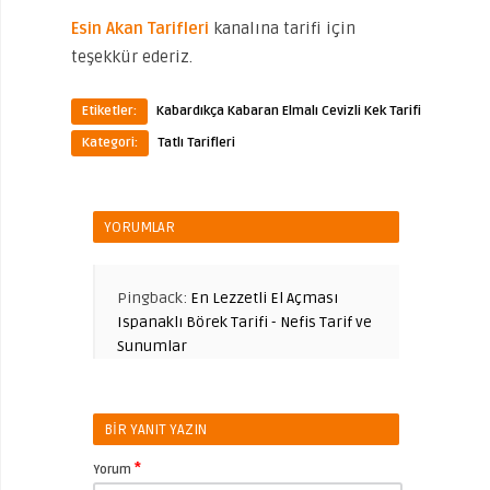
Esin Akan Tarifleri
kanalına tarifi için
teşekkür ederiz.
Etiketler:
Kabardıkça Kabaran Elmalı Cevizli Kek Tarifi
Kategori:
Tatlı Tarifleri
YORUMLAR
Pingback:
En Lezzetli El Açması
Ispanaklı Börek Tarifi - Nefis Tarif ve
Sunumlar
BIR YANIT YAZIN
*
Yorum