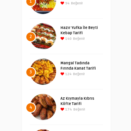
1
94
Beğeni!
Hazır Yufka İle Beyti
Kebap Tarifi
2
140
Beğeni!
Mangal Tadında
Fırında Kanat Tarifi
3
124
Beğeni!
Az Kıymayla Kıbrıs
Köfte Tarifi
4
174
Beğeni!