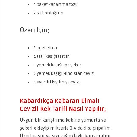
1 paket kabartma tozu
2 su bardağı un
Üzeri İçin;
3 adet elma
1 tatlı kaşığı tarçın
3 yemek kaşığı toz şeker
2 yemek kaşığı Hindistan cevizi
1 avuç iri kıyılmış ceviz
Kabardıkça Kabaran Elmalı
Cevizli Kek Tarifi Nasıl Yapılır;
Uygun bir karıştırma kabına yumurta ve
şekeri ekleyip mikserle 3-4 dakika çırpalım.
Üzerine süt ve sıvı yağ ekleyip karıştıralım.