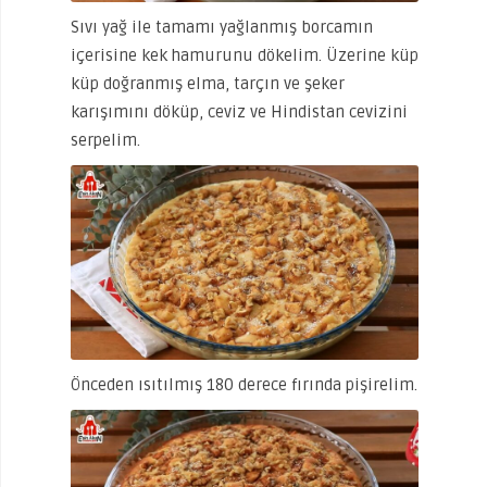
Sıvı yağ ile tamamı yağlanmış borcamın
içerisine kek hamurunu dökelim. Üzerine küp
küp doğranmış elma, tarçın ve şeker
karışımını döküp, ceviz ve Hindistan cevizini
serpelim.
Önceden ısıtılmış 180 derece fırında pişirelim.