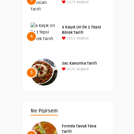
3
1573
Beğeni!
4 Kaşık Un İle 1 Tepsi
Börek Tarifi
4
1514
Beğeni!
Sac Kavurma Tarifi
2576
Beğeni!
5
Ne Pişirsem
Fırında Tavuk Tava
Tarifi