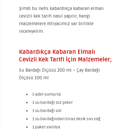
Şimdi bu nefis kabardıkça kabaran elmalı
cevizli kek tarifi nasıl yapılır, hangi
malzemelere ihtiyacımız var birlikte
inceleyelim.
Kabardıkça Kabaran Elmalı
Cevizli Kek Tarifi İçin Malzemeler;
Su Bardağı Ölçüsü 200 ml – Çay Bardağı
Ölçüsü 100 ml
3 adet yumurta
1 su bardağı toz şeker
1 su bardağı süt
1 su bardağından biraz eksik sıvı yağ
1 paket vanilya