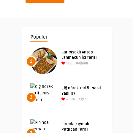
Popüler
Sarımsaklı Antep
Lahmacun İçi Tarifi
1
1605
Beğeni!
Çiğ Börek Tarifi, Nasıl
Yapılır?
2
4384
Beğeni!
Fırında Kıymalı
Patlıcan Tarifi