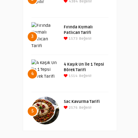
4384
Beğeni!
Fırında Kıymalı
Patlıcan Tarifi
3
1573
Beğeni!
4 Kaşık Un İle 1 Tepsi
Börek Tarifi
4
1514
Beğeni!
Sac Kavurma Tarifi
2576
Beğeni!
5