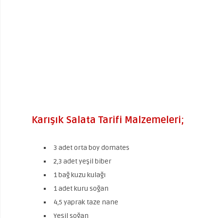
Karışık Salata Tarifi Malzemeleri;
3 adet orta boy domates
2,3 adet yeşil biber
1 bağ kuzu kulağı
1 adet kuru soğan
4,5 yaprak taze nane
Yeşil soğan