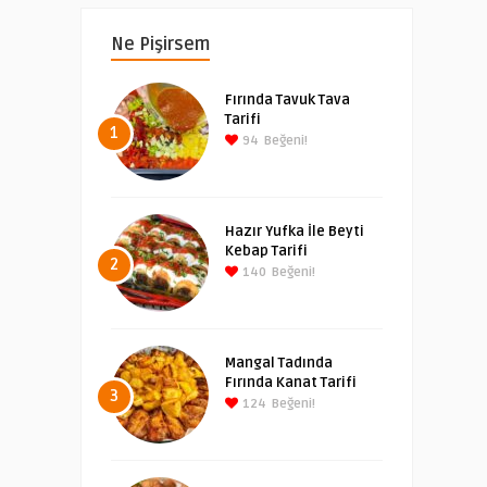
Ne Pişirsem
Fırında Tavuk Tava
Tarifi
1
94
Beğeni!
Hazır Yufka İle Beyti
Kebap Tarifi
2
140
Beğeni!
Mangal Tadında
Fırında Kanat Tarifi
3
124
Beğeni!