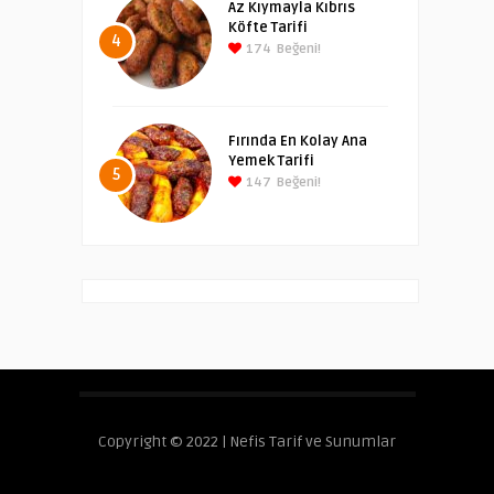
Az Kıymayla Kıbrıs
Köfte Tarifi
4
174
Beğeni!
Fırında En Kolay Ana
Yemek Tarifi
5
147
Beğeni!
Copyright © 2022 | Nefis Tarif ve Sunumlar